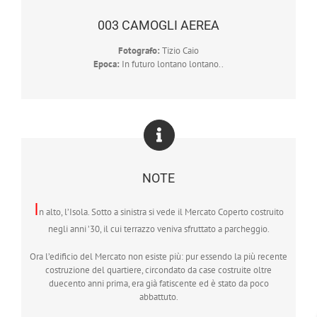
003 CAMOGLI AEREA
Fotografo:
Tizio Caio
Epoca:
In futuro lontano lontano..
NOTE
I
n alto, l’Isola. Sotto a sinistra si vede il Mercato Coperto costruito
negli anni ’30, il cui terrazzo veniva sfruttato a parcheggio.
Ora l’edificio del Mercato non esiste più: pur essendo la più recente
costruzione del quartiere, circondato da case costruite oltre
duecento anni prima, era già fatiscente ed è stato da poco
abbattuto.