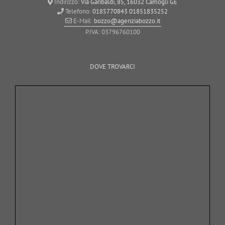
Indirizzo:
Via Garibaldi, 85, 16032 Camogli GE
Telefono:
0185770843
01851835252
E-Mail:
bozzo@agenziabozzo.it
P.IVA: 03796760100
DOVE TROVARCI