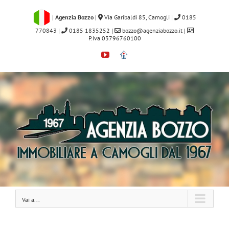
Salta
al
|
Agenzia Bozzo
|
Via Garibaldi 85, Camogli
|
0185
contenuto
770843
|
0185 1835252
|
bozzo@agenziabozzo.it
|
P.Iva 03796760100
YouTube
Immobiliare.it
Vai a...