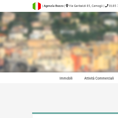
Salta
|
Agenzia Bozzo
|
Via Garibaldi 85, Camogli
|
0185 
al
contenuto
Immobili
Attività Commerciali