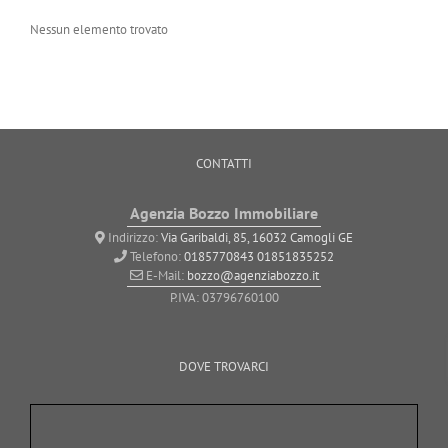
Nessun elemento trovato
CONTATTI
Agenzia Bozzo Immobiliare
Indirizzo:
Via Garibaldi, 85, 16032 Camogli GE
Telefono:
0185770843
01851835252
E-Mail:
bozzo@agenziabozzo.it
P.IVA: 03796760100
DOVE TROVARCI