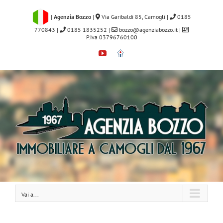
Salta
al
|
Agenzia Bozzo
|
Via Garibaldi 85, Camogli
|
0185
contenuto
770843
|
0185 1835252
|
bozzo@agenziabozzo.it
|
P.Iva 03796760100
YouTube
Immobiliare.it
Vai a...