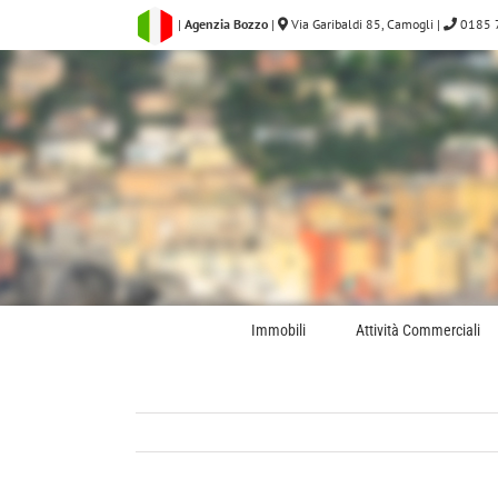
Salta
|
Agenzia Bozzo
|
Via Garibaldi 85, Camogli
|
0185 
al
contenuto
Immobili
Attività Commerciali