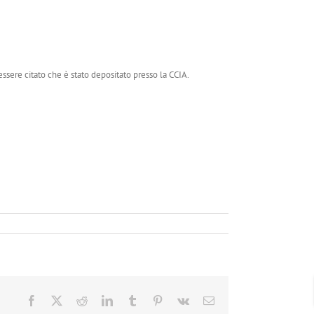
ssere citato che è stato depositato presso la CCIA.
Facebook
X
Reddit
LinkedIn
Tumblr
Pinterest
Vk
Email