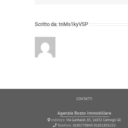
Scritto da:
tnMs1kyVSP
CONTATTI
Agenzia Bozzo Immobiliare
Indirizzo:
Via Garibaldi, 85, 16032 Camogli GE
Telefono:
0185770843
01851835252