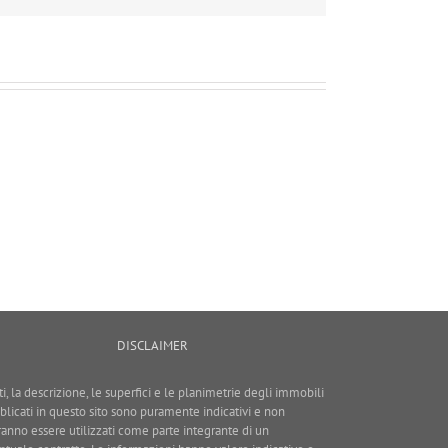
DISCLAIMER
ti, la descrizione, le superfici e le planimetrie degli immobili
blicati in questo sito sono puramente indicativi e non
ranno essere utilizzati come parte integrante di un