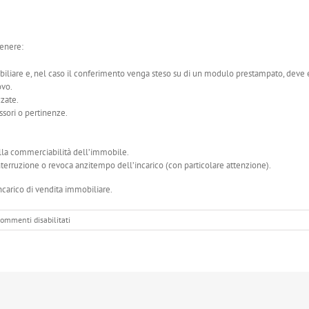
tenere:
biliare e, nel caso il conferimento venga steso su di un modulo prestampato, deve e
ovo.
zzate.
ssori o pertinenze.
 alla commerciabilità dell’immobile.
 interruzione o revoca anzitempo dell’incarico (con particolare attenzione).
ncarico di vendita immobiliare.
su
ommenti disabilitati
4.2
Cosa
deve
contenere
il
Mandato
a