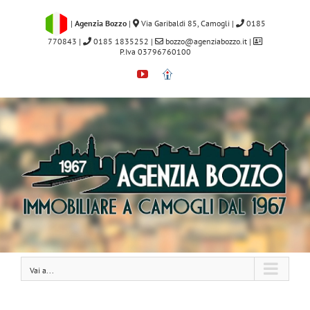
Salta
al
|
Agenzia Bozzo
|
Via Garibaldi 85, Camogli
|
0185
contenuto
770843
|
0185 1835252
|
bozzo@agenziabozzo.it
|
P.Iva 03796760100
YouTube
Immobiliare.it
Vai a...