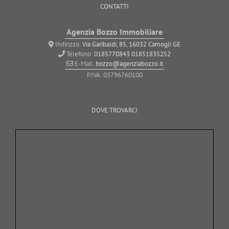
CONTATTI
Agenzia Bozzo Immobiliare
Indirizzo:
Via Garibaldi, 85, 16032 Camogli GE
Telefono:
0185770843
01851835252
E-Mail:
bozzo@agenziabozzo.it
P.IVA: 03796760100
DOVE TROVARCI