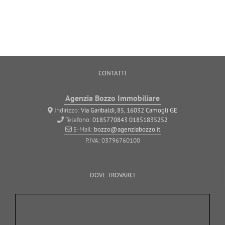
CONTATTI
Agenzia Bozzo Immobiliare
Indirizzo:
Via Garibaldi, 85, 16032 Camogli GE
Telefono:
0185770843
01851835252
E-Mail:
bozzo@agenziabozzo.it
P.IVA: 03796760100
DOVE TROVARCI