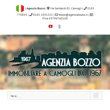
Salta
al
|
Agenzia Bozzo
|
Via Garibaldi 85, Camogli
|
0185
contenuto
770843
|
0185 1835252
|
bozzo@agenziabozzo.it
|
P.Iva 03796760100
YouTube
Immobiliare.it
Vai a...