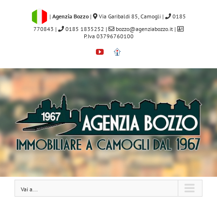
Salta
al
|
Agenzia Bozzo
|
Via Garibaldi 85, Camogli
|
0185
contenuto
770843
|
0185 1835252
|
bozzo@agenziabozzo.it
|
P.Iva 03796760100
YouTube
Immobiliare.it
Vai a...