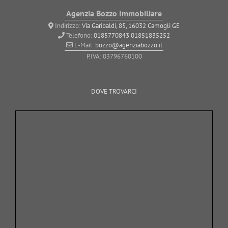
Agenzia Bozzo Immobiliare
Indirizzo:
Via Garibaldi, 85, 16032 Camogli GE
Telefono:
0185770843
01851835252
E-Mail:
bozzo@agenziabozzo.it
P.IVA: 03796760100
DOVE TROVARCI