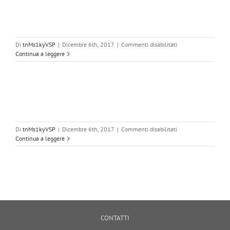
su
Di
tnMs1kyVSP
|
Dicembre 6th, 2017
|
Commenti disabilitati
piano
Continua a leggere
terra
su
Di
tnMs1kyVSP
|
Dicembre 6th, 2017
|
Commenti disabilitati
primo
Continua a leggere
piano
CONTATTI