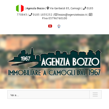
Salta
al
|
Agenzia Bozzo
|
Via Garibaldi 85, Camogli
|
0185
contenuto
770843
|
0185 1835252
|
bozzo@agenziabozzo.it
|
P.Iva 03796760100
YouTube
Immobiliare.it
Vai a...