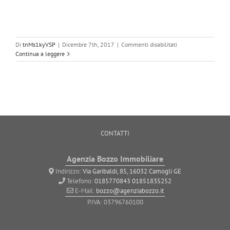
su
Di
tnMs1kyVSP
|
Dicembre 7th, 2017
|
Commenti disabilitati
FG
Continua a leggere
CONTATTI
Agenzia Bozzo Immobiliare
Indirizzo:
Via Garibaldi, 85, 16032 Camogli GE
Telefono:
0185770843
01851835252
E-Mail:
bozzo@agenziabozzo.it
P.IVA: 03796760100