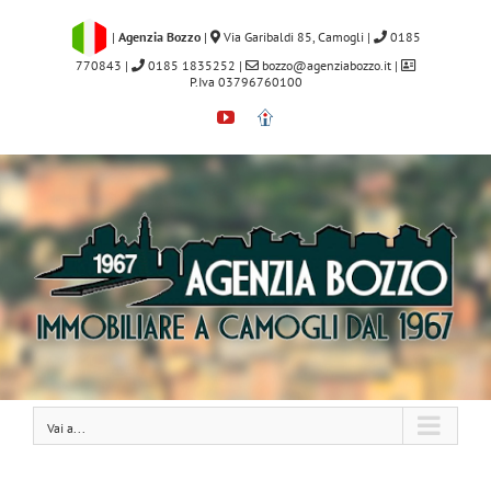
Salta
al
|
Agenzia Bozzo
|
Via Garibaldi 85, Camogli
|
0185
contenuto
770843
|
0185 1835252
|
bozzo@agenziabozzo.it
|
P.Iva 03796760100
YouTube
Immobiliare.it
Vai a...