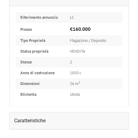
Riferimento annuncio
LC
€160.000
Prezzo
Tipo Proprietà
Magazzino / Deposito
Status proprietà
VENDITA
Stanze
2
Anno di costruzione
1850 c.
2
Dimensioni
26 m
Etichetta
Utilità
Caratteristiche