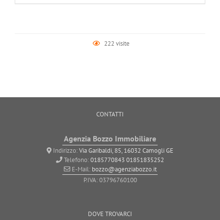
222 visite
CONTATTI
Agenzia Bozzo Immobiliare
Indirizzo:
Via Garibaldi, 85, 16032 Camogli GE
Telefono:
0185770843
01851835252
E-Mail:
bozzo@agenziabozzo.it
P.IVA: 03796760100
DOVE TROVARCI