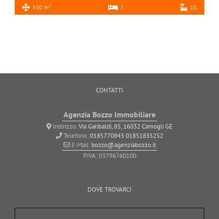
2
330 m
7
10
CONTATTI
Agenzia Bozzo Immobiliare
Indirizzo:
Via Garibaldi, 85, 16032 Camogli GE
Telefono:
0185770843
01851835252
E-Mail:
bozzo@agenziabozzo.it
P.IVA: 03796760100
DOVE TROVARCI