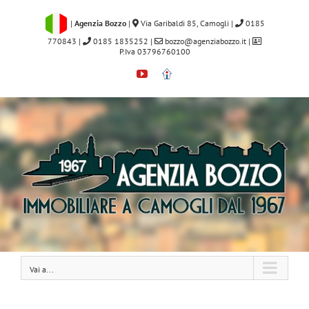
Salta
al
|
Agenzia Bozzo
|
Via Garibaldi 85, Camogli
|
0185
contenuto
770843
|
0185 1835252
|
bozzo@agenziabozzo.it
|
P.Iva 03796760100
YouTube
Immobiliare.it
Vai a...