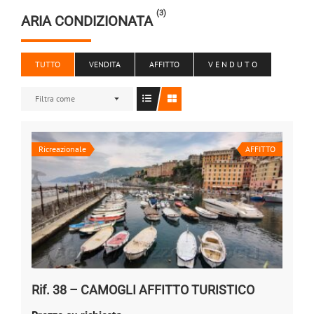
(3)
ARIA CONDIZIONATA
TUTTO
VENDITA
AFFITTO
V E N D U T O
Filtra come
Ricreazionale
AFFITTO
Rif. 38 – CAMOGLI AFFITTO TURISTICO