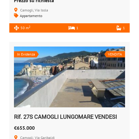
Prezzo su richiesta
Camogli, Via Isola
Appartamento
2
50 m
1
1
In Evidenza
VENDITA
Rif. 27S CAMOGLI LUNGOMARE VENDESI
€655.000
Camogli, Via Garibaldi