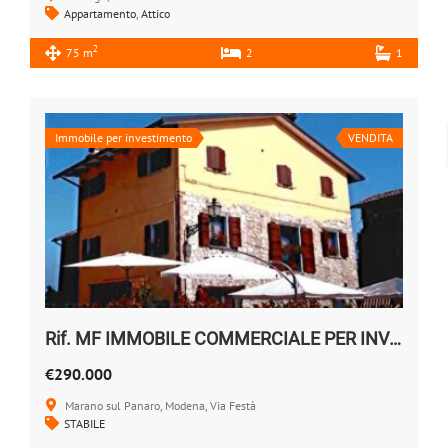
Appartamento
,
Attico
2
75 m
2
1
Immobile per investimento
VENDITA
Rif. MF IMMOBILE COMMERCIALE PER INVESTIMENTO
€290.000
Marano sul Panaro, Modena, Via Festà
STABILE