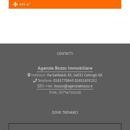
2
489 m
CONTATTI
Agenzia Bozzo Immobiliare
Indirizzo:
Via Garibaldi, 85, 16032 Camogli GE
Telefono:
0185770843
01851835252
E-Mail:
bozzo@agenziabozzo.it
P.IVA: 03796760100
DOVE TROVARCI