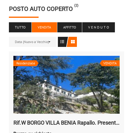
(2)
POSTO AUTO COPERTO
TUTTO
VENDITA
AFFITTO
V E N D U T O
Data (Nuovo a Vecchio)
Residenziale
VENDITA
Rif.W BORGO VILLA BENIA Rapallo. Presentazione