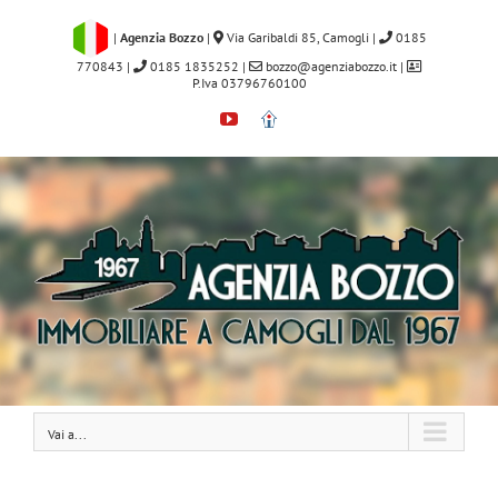
Salta
al
|
Agenzia Bozzo
|
Via Garibaldi 85, Camogli
|
0185
contenuto
770843
|
0185 1835252
|
bozzo@agenziabozzo.it
|
P.Iva 03796760100
YouTube
Immobiliare.it
Vai a...