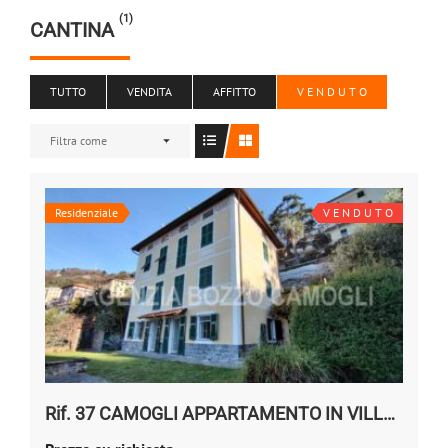
(1)
CANTINA
TUTTO
VENDITA
AFFITTO
V E N D U T O
Filtra come
Residenziale
V E N D U T O
Rif. 37 CAMOGLI APPARTAMENTO IN VILLA Vendesi