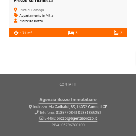
Prezzo su richiesta
Ruta di Camogli
Appartamento in Villa
Marcello Bozzo
2
131 m
3
2
CONTATTI
Agenzia Bozzo Immobiliare
Indirizzo:
Via Garibaldi, 85, 16032 Camogli GE
Telefono:
0185770843
01851835252
E-Mail:
bozzo@agenziabozzo.it
P.IVA: 03796760100