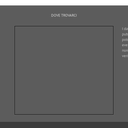
DOVE TROVARCI
I da
pub
pot
eve
non
ver