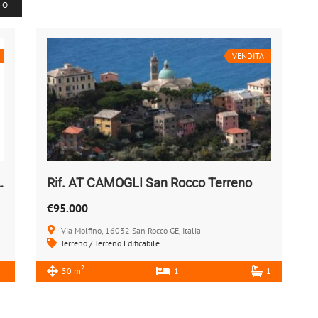
T O
VENDITA
LI Centro BOXES AUTO
Rif. AT CAMOGLI San Rocco Terreno
€95.000
Via Molfino, 16032 San Rocco GE, Italia
Terreno / Terreno Edificabile
2
50 m
1
1