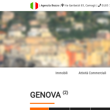
Salta
|
Agenzia Bozzo
|
Via Garibaldi 85, Camogli
|
0185 
al
contenuto
Immobili
Attività Commerciali
(2)
GENOVA