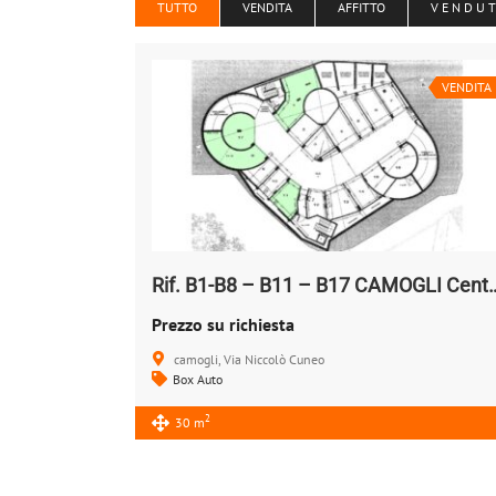
TUTTO
VENDITA
AFFITTO
V E N D U 
VENDITA
Rif. B1-B8 – B11 – B17 CAMOG
Prezzo su richiesta
camogli, Via Niccolò Cuneo
Box Auto
2
30 m