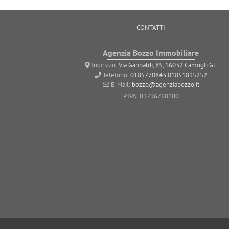
CONTATTI
Agenzia Bozzo Immobiliare
Indirizzo:
Via Garibaldi, 85, 16032 Camogli GE
Telefono:
0185770843
01851835252
E-Mail:
bozzo@agenziabozzo.it
P.IVA: 03796760100