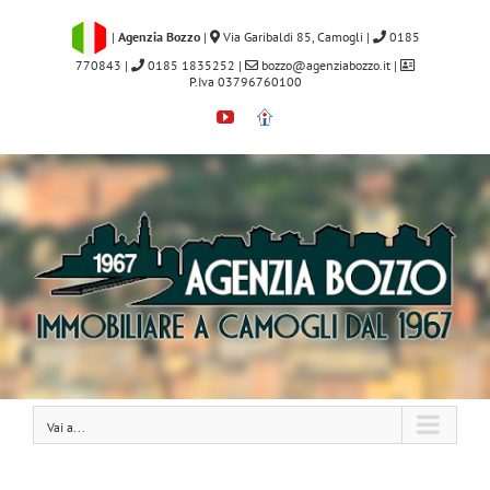
Salta
al
|
Agenzia Bozzo
|
Via Garibaldi 85, Camogli
|
0185
contenuto
770843
|
0185 1835252
|
bozzo@agenziabozzo.it
|
P.Iva 03796760100
YouTube
Immobiliare.it
Vai a...