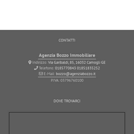
CONTATTI
Agenzia Bozzo Immobiliare
Indirizzo:
Via Garibaldi, 85, 16032 Camogli GE
Telefono:
0185770843
01851835252
E-Mail:
bozzo@agenziabozzo.it
P.IVA: 03796760100
DOVE TROVARCI