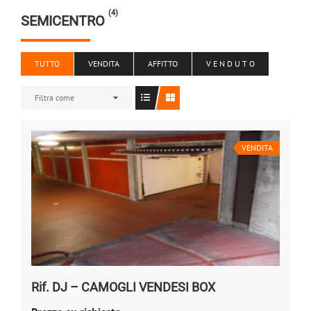
(4)
SEMICENTRO
TUTTO
VENDITA
AFFITTO
V E N D U T O
Filtra come
VENDITA
Rif. DJ – CAMOGLI VENDESI BOX