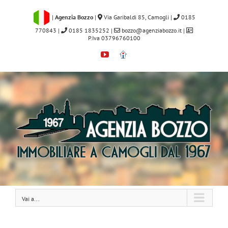
Salta
al
|
Agenzia Bozzo
|
Via Garibaldi 85, Camogli
|
0185
contenuto
770843
|
0185 1835252
|
bozzo@agenziabozzo.it
|
P.Iva 03796760100
YouTube
Immobiliare.it
Vai a...