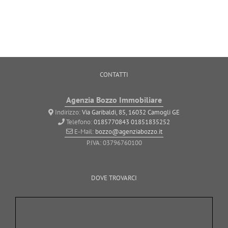
CONTATTI
Agenzia Bozzo Immobiliare
Indirizzo:
Via Garibaldi, 85, 16032 Camogli GE
Telefono:
0185770843
01851835252
E-Mail:
bozzo@agenziabozzo.it
P.IVA: 03796760100
DOVE TROVARCI