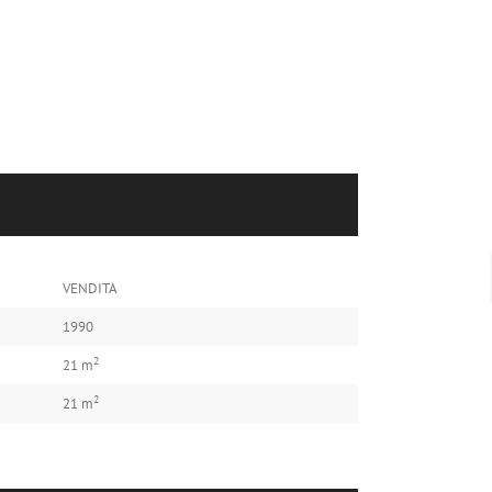
VENDITA
1990
2
21 m
2
21 m