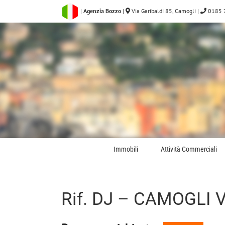
Salta
|
Agenzia Bozzo
|
Via Garibaldi 85, Camogli
|
0185 
al
contenuto
Immobili
Attività Commerciali
Rif. DJ – CAMOGLI 