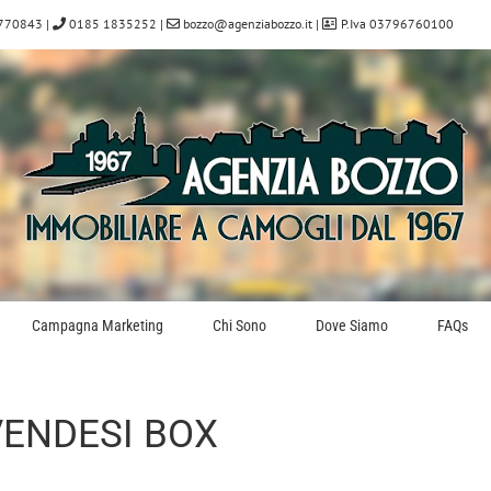
770843
|
0185 1835252
|
bozzo@agenziabozzo.it
|
P.Iva 03796760100
Campagna Marketing
Chi Sono
Dove Siamo
FAQs
VENDESI BOX