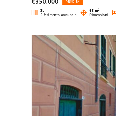
€350.000
VENDITA
2
ZL
95 m
Riferimento annuncio
Dimensioni