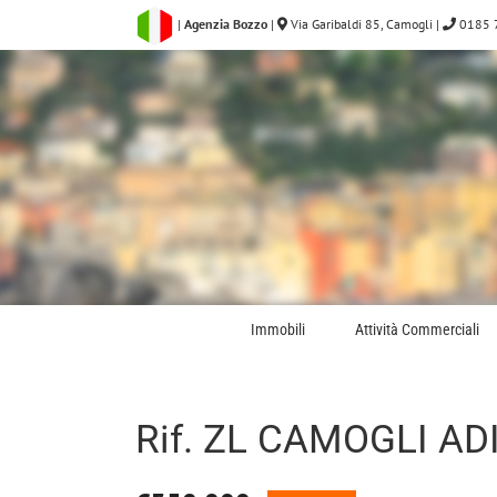
Salta
|
Agenzia Bozzo
|
Via Garibaldi 85, Camogli
|
0185 
al
contenuto
Immobili
Attività Commerciali
Rif. ZL CAMOGLI A