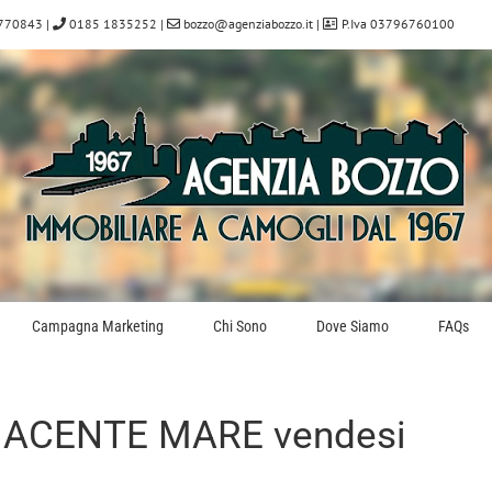
770843
|
0185 1835252
|
bozzo@agenziabozzo.it
|
P.Iva 03796760100
Campagna Marketing
Chi Sono
Dove Siamo
FAQs
DIACENTE MARE vendesi