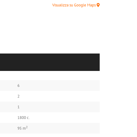
Visualizza su Google Maps
6
2
1
1800 c.
2
95 m