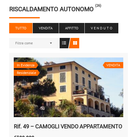
(26)
RISCALDAMENTO AUTONOMO
TUTTO
VENDITA
AFFITTO
V E N D U T O
Filtra come
In Evidenza
VENDITA
Residenziale
Rif. 49 – CAMOGLI VENDO APPARTAMENTO