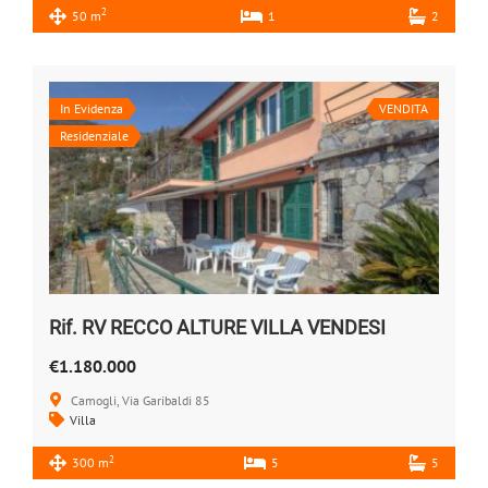
2
50 m
1
2
In Evidenza
VENDITA
Residenziale
Rif. RV RECCO ALTURE VILLA VENDESI
€1.180.000
Camogli, Via Garibaldi 85
Villa
2
300 m
5
5