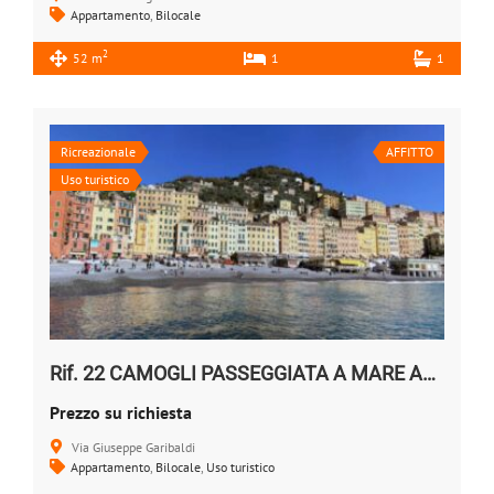
Appartamento
,
Bilocale
2
52 m
1
1
Ricreazionale
AFFITTO
Uso turistico
Rif. 22 CAMOGLI PASSEGGIATA A MARE AFFITTO BILOCALE
Prezzo su richiesta
Via Giuseppe Garibaldi
Appartamento
,
Bilocale
,
Uso turistico