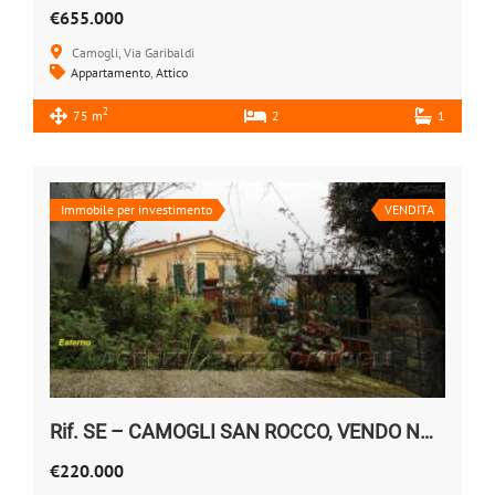
€655.000
Camogli, Via Garibaldi
Appartamento
,
Attico
2
75 m
2
1
Immobile per investimento
VENDITA
Rif. SE – CAMOGLI SAN ROCCO, VENDO NUDA PROPRIETA’
€220.000