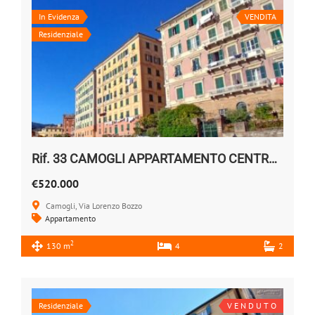
In Evidenza
VENDITA
Residenziale
Rif. 33 CAMOGLI APPARTAMENTO CENTRALE VENDESI
€520.000
Camogli, Via Lorenzo Bozzo
Appartamento
2
130 m
4
2
Residenziale
V E N D U T O