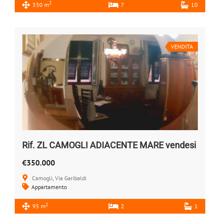
2
330 m
7
10
VENDITA
Rif. ZL CAMOGLI ADIACENTE MARE vendesi
€350.000
Camogli, Via Garibaldi
Appartamento
2
95 m
2
1