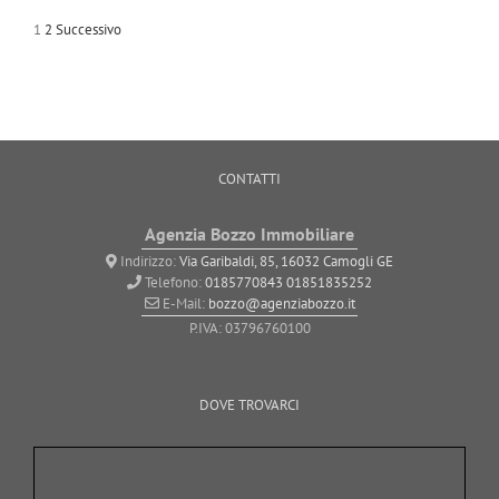
1
2
Successivo
CONTATTI
Agenzia Bozzo Immobiliare
Indirizzo:
Via Garibaldi, 85, 16032 Camogli GE
Telefono:
0185770843
01851835252
E-Mail:
bozzo@agenziabozzo.it
P.IVA: 03796760100
DOVE TROVARCI