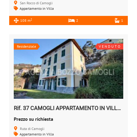
San Rocco di Camogli
Appartamento in Villa
2
108 m
2
1
Residenziale
V E N D U T O
Rif. 37 CAMOGLI APPARTAMENTO IN VILLA Vendesi
Prezzo su richiesta
Ruta di Camogli
Appartamento in Villa