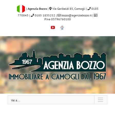
Salta
al
|
Agenzia Bozzo
|
Via Garibaldi 85, Camogli
|
0185
contenuto
770843
|
0185 1835252
|
bozzo@agenziabozzo.it
|
P.Iva 03796760100
YouTube
Immobiliare.it
Vai a...