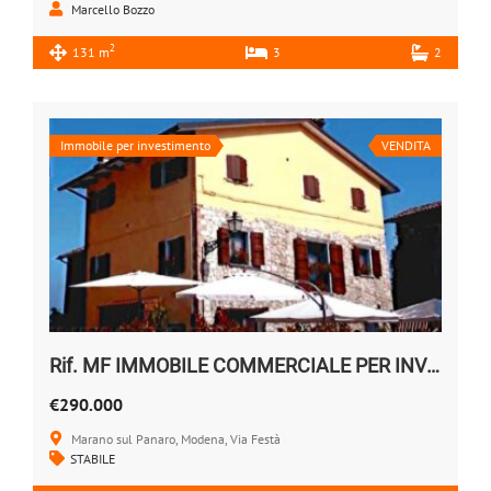
Marcello Bozzo
2
131 m
3
2
Immobile per investimento
VENDITA
Rif. MF IMMOBILE COMMERCIALE PER INVESTIMENTO
€290.000
Marano sul Panaro, Modena, Via Festà
STABILE