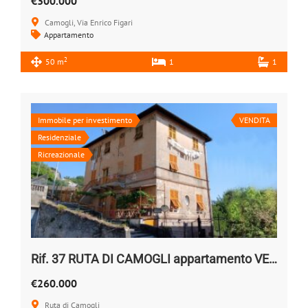
€300.000
Camogli, Via Enrico Figari
Appartamento
2
50 m
1
1
Immobile per investimento
VENDITA
Residenziale
Ricreazionale
Rif. 37 RUTA DI CAMOGLI appartamento VENDESI
€260.000
Ruta di Camogli