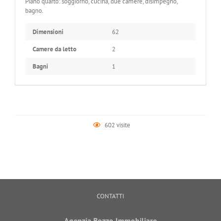
Piano quarto: soggiorno, cucina, due camere, disimpegno,
bagno.
Dimensioni
62
Camere da letto
2
Bagni
1
602 visite
CONTATTI
Agenzia Bozzo Immobiliare