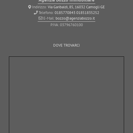
Indirizzo:
Via Garibaldi, 85, 16032 Camogli GE
Telefono:
0185770843
01851835252
E-Mail:
bozzo@agenziabozzo.it
P.IVA: 03796760100
DOVE TROVARCI