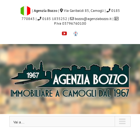
Salta
al
|
Agenzia Bozzo
|
Via Garibaldi 85, Camogli
|
0185
contenuto
770843
|
0185 1835252
|
bozzo@agenziabozzo.it
|
P.Iva 03796760100
YouTube
Immobiliare.it
Vai a...