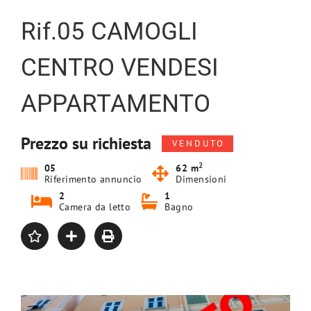
Rif.05 CAMOGLI
CENTRO VENDESI
APPARTAMENTO
Prezzo su richiesta
V E N D U T O
2
05
62 m
Riferimento annuncio
Dimensioni
2
1
Camera da letto
Bagno