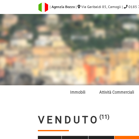
Salta
|
Agenzia Bozzo
|
Via Garibaldi 85, Camogli
|
0185 
al
contenuto
Immobili
Attività Commerciali
(11)
V E N D U T O