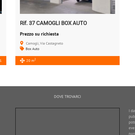
Rif. 37 CAMOGLI BOX AUTO
Prezzo su richiesta
Camogli, Via Castagneto
Box Auto
2
1
20 m
DOVE TROVARCI
I da
pub
pot
eve
non