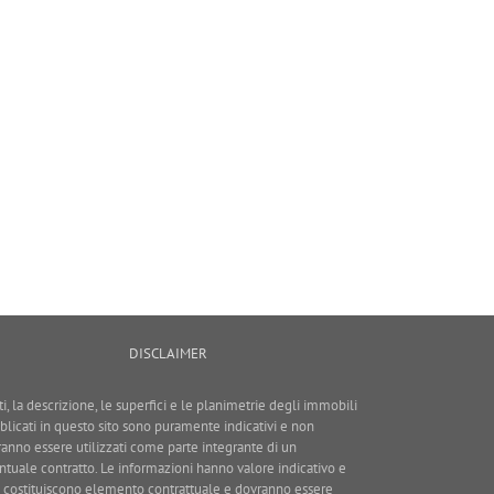
DISCLAIMER
ti, la descrizione, le superfici e le planimetrie degli immobili
blicati in questo sito sono puramente indicativi e non
ranno essere utilizzati come parte integrante di un
ntuale contratto. Le informazioni hanno valore indicativo e
 costituiscono elemento contrattuale e dovranno essere