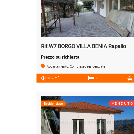
Rif.W7 BORGO VILLA BENIA Rapallo
Prezzo su richiesta
Appartamento
,
Complesso residenziale
2
102 m
2
Residenziale
V E N D U T O