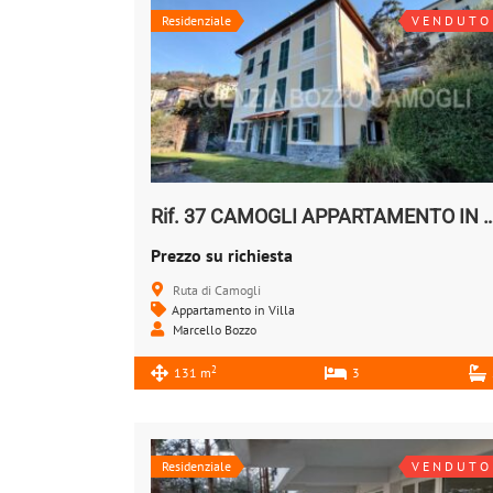
Residenziale
V E N D U T O
Rif. 37 CAMOGLI APPARTAMENTO IN V
Prezzo su richiesta
Ruta di Camogli
Appartamento in Villa
Marcello Bozzo
2
131 m
3
Residenziale
V E N D U T O