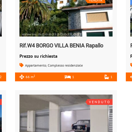
VENDITA
Rif.W4 BORGO VILLA BENIA Rapallo
Prezzo su richiesta
Appartamento
,
Complesso residenziale
2
2
66 m
1
1
V E N D U T O