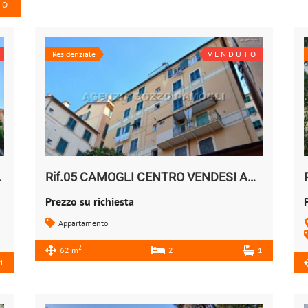
T O
Residenziale
V E N D U T O
 VENDO
Rif.05 CAMOGLI CENTRO VENDESI APPARTAMENTO
Prezzo su richiesta
Appartamento
2
62 m
2
1
1