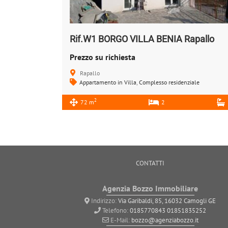
Rif.W1 BORGO VILLA BENIA Rapallo
Prezzo su richiesta
Rapallo
Appartamento in Villa
,
Complesso residenziale
2
72 m
2
CONTATTI
Agenzia Bozzo Immobiliare
Indirizzo:
Via Garibaldi, 85, 16032 Camogli GE
Telefono:
0185770843
01851835252
E-Mail:
bozzo@agenziabozzo.it