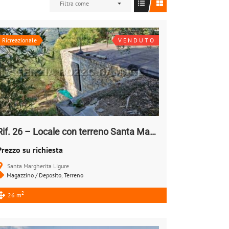
Filtra come
Ricreazionale
V E N D U T O
Rif. 26 – Locale con terreno Santa Margherita Ligure
Prezzo su richiesta
Santa Margherita Ligure
Magazzino / Deposito
,
Terreno
2
26 m