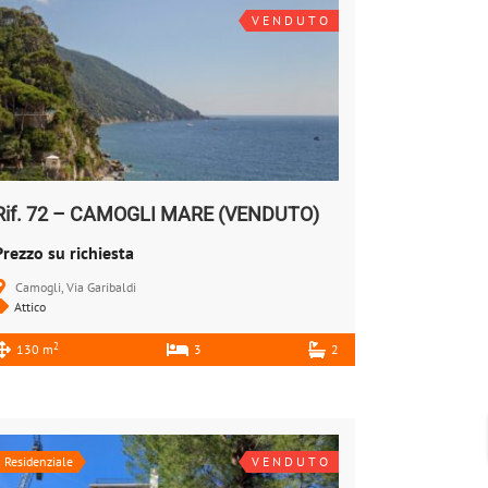
V E N D U T O
Rif. 72 – CAMOGLI MARE (VENDUTO)
Prezzo su richiesta
Camogli, Via Garibaldi
Attico
2
130 m
3
2
Residenziale
V E N D U T O