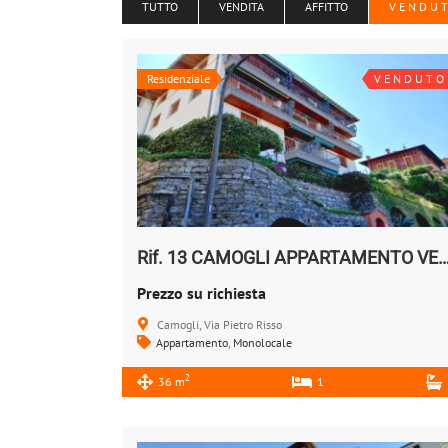
TUTTO
VENDITA
AFFITTO
V E N D U 
Residenziale
V E N D U T O
Rif. 13 CAMOGLI APPARTAMENTO
Prezzo su richiesta
Camogli, Via Pietro Risso
Appartamento
,
Monolocale
2
36 m
1