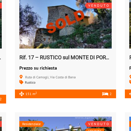
V E N D U T O
ILLA Vendesi
Rif. 17 – RUSTICO sul MONTE DI PORTOFINO
Prezzo su richiesta
Ruta di Camogli, Via Costa di Bana
Rustico
2
151 m
2
2
Residenziale
V E N D U T O