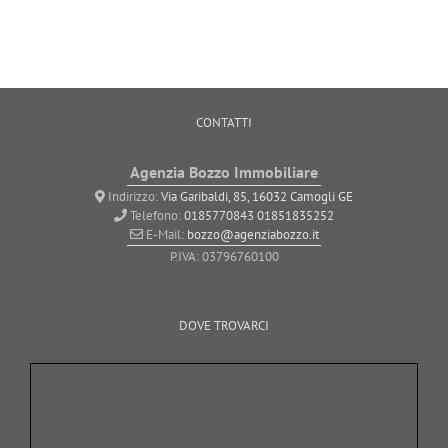
CONTATTI
Agenzia Bozzo Immobiliare
Indirizzo:
Via Garibaldi, 85, 16032 Camogli GE
Telefono:
0185770843
01851835252
E-Mail:
bozzo@agenziabozzo.it
P.IVA: 03796760100
DOVE TROVARCI