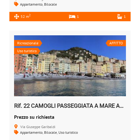
Appartamento
,
Bilocale
2
52 m
1
1
Ricreazionale
AFFITTO
Uso turistico
Rif. 22 CAMOGLI PASSEGGIATA A MARE AFFITTO BILOCALE
Prezzo su richiesta
Via Giuseppe Garibaldi
Appartamento
,
Bilocale
,
Uso turistico