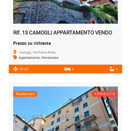
Rif. 13 CAMOGLI APPARTAMENTO VENDO
Prezzo su richiesta
Camogli, Via Pietro Risso
Appartamento
,
Monolocale
2
36 m
1
1
Residenziale
V E N D U T O