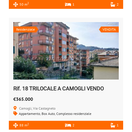
2
50 m
1
2
Residenziale
VENDITA
Rif. 18 TRILOCALE A CAMOGLI VENDO
€365.000
Camogli, Via Castagneto
Appartamento
,
Box Auto
,
Complesso residenziale
2
88 m
2
1