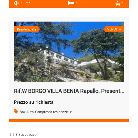
2
35 m
1
1
Residenziale
VENDITA
Rif.W BORGO VILLA BENIA Rapallo. Presentazione
Prezzo su richiesta
Box Auto
,
Complesso residenziale
1
2
3
Successivo