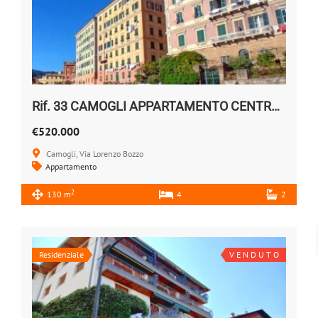
Rif. 33 CAMOGLI APPARTAMENTO CENTRALE VENDESI
€520.000
Camogli, Via Lorenzo Bozzo
Appartamento
2
130 m
4
2
Residenziale
V E N D U T O