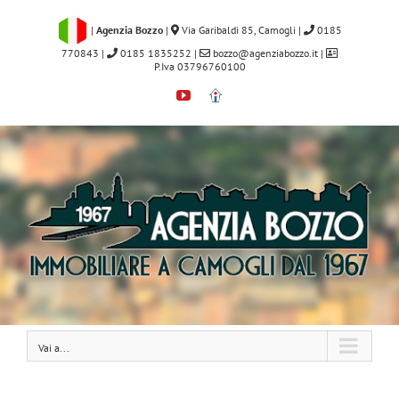
Salta
al
|
Agenzia Bozzo
|
Via Garibaldi 85, Camogli
|
0185
contenuto
770843
|
0185 1835252
|
bozzo@agenziabozzo.it
|
P.Iva 03796760100
YouTube
Immobiliare.it
Vai a...