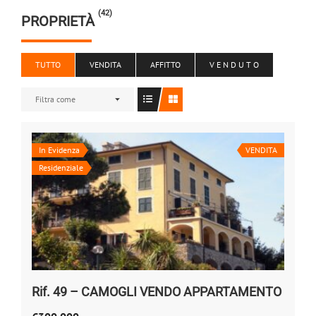
(42)
PROPRIETÀ
TUTTO
VENDITA
AFFITTO
V E N D U T O
Filtra come
In Evidenza
VENDITA
Residenziale
Rif. 49 – CAMOGLI VENDO APPARTAMENTO