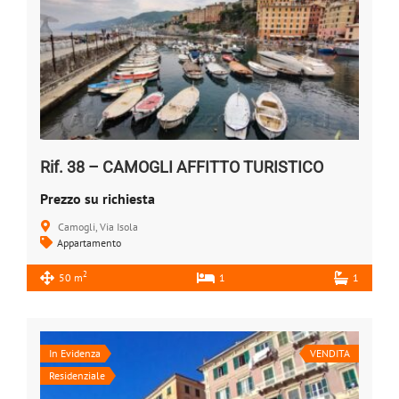
Rif. 38 – CAMOGLI AFFITTO TURISTICO
Prezzo su richiesta
Camogli, Via Isola
Appartamento
2
50 m
1
1
In Evidenza
VENDITA
Residenziale