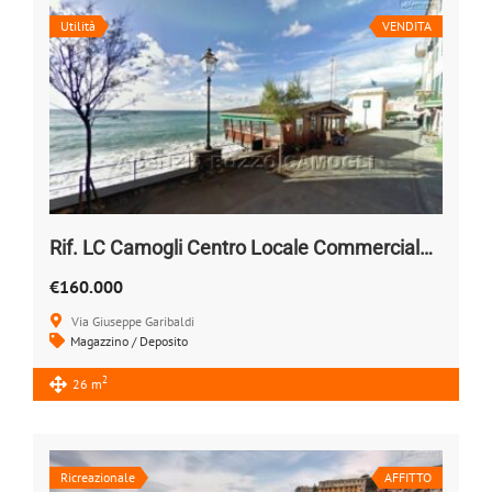
Utilità
VENDITA
Rif. LC Camogli Centro Locale Commerciale a due passi dal Mare
€160.000
Via Giuseppe Garibaldi
Magazzino / Deposito
2
26 m
Ricreazionale
AFFITTO