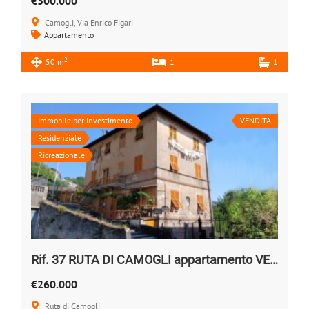
€300.000
Camogli, Via Enrico Figari
Appartamento
2
50 m
1
1
Immobile per investimento
VENDITA
Residenziale
Ricreazionale
Rif. 37 RUTA DI CAMOGLI appartamento VENDESI
€260.000
Ruta di Camogli