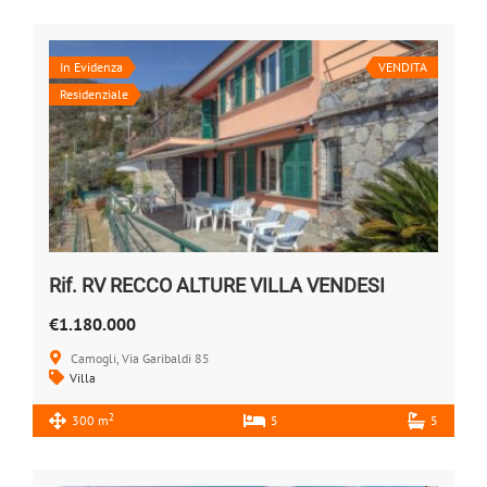
In Evidenza
VENDITA
Residenziale
Rif. RV RECCO ALTURE VILLA VENDESI
€1.180.000
Camogli, Via Garibaldi 85
Villa
2
300 m
5
5