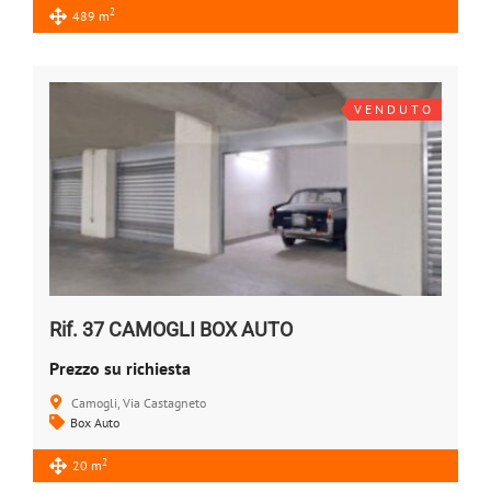
2
489 m
V E N D U T O
Rif. 37 CAMOGLI BOX AUTO
Prezzo su richiesta
Camogli, Via Castagneto
Box Auto
2
20 m