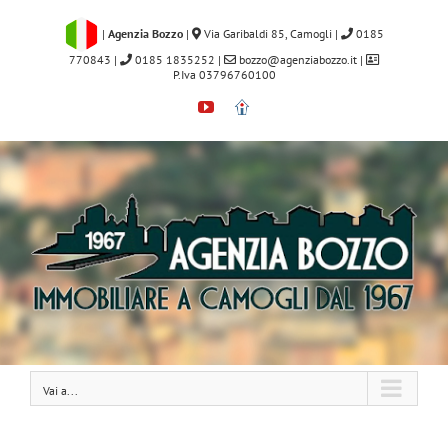
Salta
al
|
Agenzia Bozzo
|
Via Garibaldi 85, Camogli
|
0185
contenuto
770843
|
0185 1835252
|
bozzo@agenziabozzo.it
|
P.Iva 03796760100
YouTube
Immobiliare.it
Vai a...