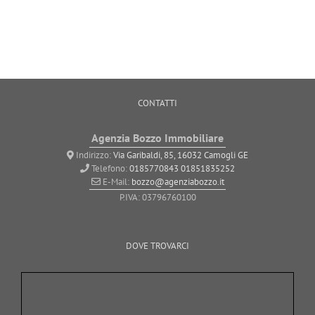
CONTATTI
Agenzia Bozzo Immobiliare
Indirizzo:
Via Garibaldi, 85, 16032 Camogli GE
Telefono:
0185770843
01851835252
E-Mail:
bozzo@agenziabozzo.it
P.IVA: 03796760100
DOVE TROVARCI