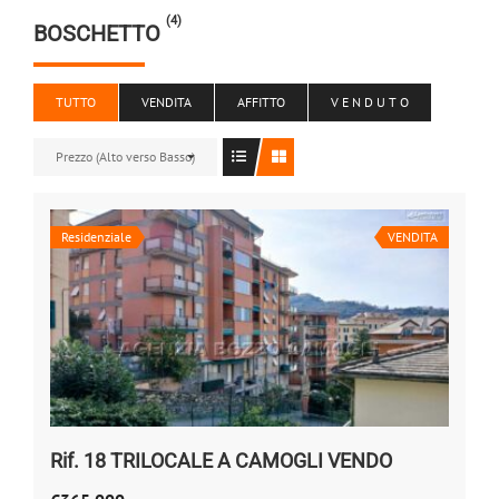
(4)
BOSCHETTO
TUTTO
VENDITA
AFFITTO
V E N D U T O
Prezzo (Alto verso Basso)
Residenziale
VENDITA
Rif. 18 TRILOCALE A CAMOGLI VENDO