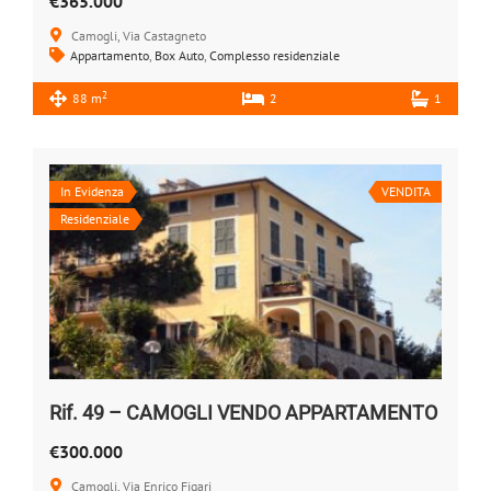
€365.000
Camogli, Via Castagneto
Appartamento
,
Box Auto
,
Complesso residenziale
2
88 m
2
1
In Evidenza
VENDITA
Residenziale
Rif. 49 – CAMOGLI VENDO APPARTAMENTO
€300.000
Camogli, Via Enrico Figari