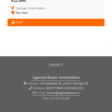
€22.000
Camogli, Corso Mazzini
Box Moto
2
9 m
CONTATTI
Agenzia Bozzo Immobiliare
Indirizzo:
Via Garibaldi, 85, 16032 Camogli GE
Telefono:
0185770843
01851835252
E-Mail:
bozzo@agenziabozzo.it
P.IVA: 03796760100