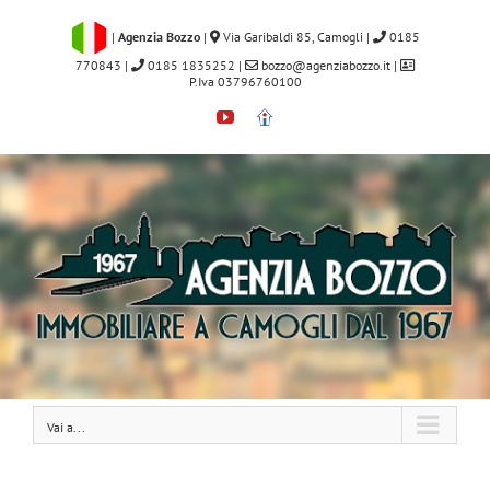
Salta
al
|
Agenzia Bozzo
|
Via Garibaldi 85, Camogli
|
0185
contenuto
770843
|
0185 1835252
|
bozzo@agenziabozzo.it
|
P.Iva 03796760100
YouTube
Immobiliare.it
Vai a...