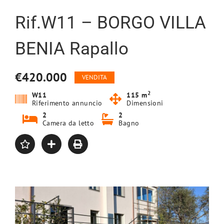
Rif.W11 – BORGO VILLA
BENIA Rapallo
€420.000
VENDITA
2
W11
115 m
Riferimento annuncio
Dimensioni
2
2
Camera da letto
Bagno