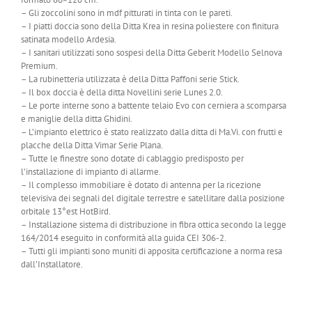
– Gli zoccolini sono in mdf pitturati in tinta con le pareti.
– I piatti doccia sono della Ditta Krea in resina poliestere con finitura
satinata modello Ardesia.
– I sanitari utilizzati sono sospesi della Ditta Geberit Modello Selnova
Premium.
– La rubinetteria utilizzata è della Ditta Paffoni serie Stick.
– Il box doccia è della ditta Novellini serie Lunes 2.0.
– Le porte interne sono a battente telaio Evo con cerniera a scomparsa
e maniglie della ditta Ghidini.
– L’impianto elettrico è stato realizzato dalla ditta di Ma.Vi. con frutti e
placche della Ditta Vimar Serie Plana.
– Tutte le finestre sono dotate di cablaggio predisposto per
l’installazione di impianto di allarme.
– Il complesso immobiliare è dotato di antenna per la ricezione
televisiva dei segnali del digitale terrestre e satellitare dalla posizione
orbitale 13°est HotBird.
– Installazione sistema di distribuzione in fibra ottica secondo la legge
164/2014 eseguito in conformità alla guida CEI 306-2.
– Tutti gli impianti sono muniti di apposita certificazione a norma resa
dall’Installatore.