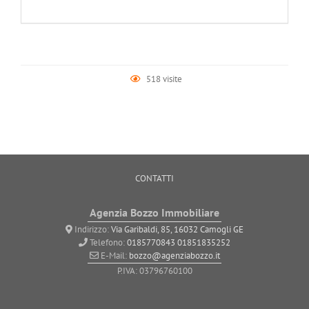
518 visite
CONTATTI
Agenzia Bozzo Immobiliare
Indirizzo:
Via Garibaldi, 85, 16032 Camogli GE
Telefono:
0185770843
01851835252
E-Mail:
bozzo@agenziabozzo.it
P.IVA: 03796760100