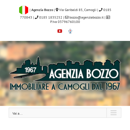
Salta
al
|
Agenzia Bozzo
|
Via Garibaldi 85, Camogli
|
0185
contenuto
770843
|
0185 1835252
|
bozzo@agenziabozzo.it
|
P.Iva 03796760100
YouTube
Immobiliare.it
Vai a...