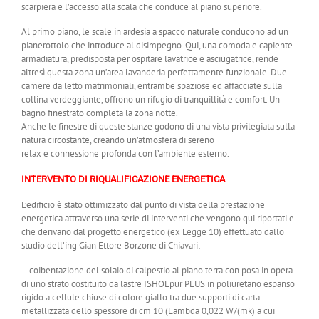
scarpiera e l’accesso alla scala che conduce al piano superiore.
Al primo piano, le scale in ardesia a spacco naturale conducono ad un
pianerottolo che introduce al disimpegno. Qui, una comoda e capiente
armadiatura, predisposta per ospitare lavatrice e asciugatrice, rende
altresì questa zona un’area lavanderia perfettamente funzionale. Due
camere da letto matrimoniali, entrambe spaziose ed affacciate sulla
collina verdeggiante, offrono un rifugio di tranquillità e comfort. Un
bagno finestrato completa la zona notte.
Anche le finestre di queste stanze godono di una vista privilegiata sulla
natura circostante, creando un’atmosfera di sereno
relax e connessione profonda con l’ambiente esterno.
INTERVENTO DI RIQUALIFICAZIONE ENERGETICA
L’edificio è stato ottimizzato dal punto di vista della prestazione
energetica attraverso una serie di interventi che vengono qui riportati e
che derivano dal progetto energetico (ex Legge 10) effettuato dallo
studio dell’ing Gian Ettore Borzone di Chiavari:
– coibentazione del solaio di calpestio al piano terra con posa in opera
di uno strato costituito da lastre ISHOLpur PLUS in poliuretano espanso
rigido a cellule chiuse di colore giallo tra due supporti di carta
metallizzata dello spessore di cm 10 (Lambda 0,022 W/(mk) a cui