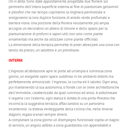
chi vi abita. Sono state appositamente progettate due fioriere sul
perimetro dell’intera superficie esterna al fine di piantumare gelsomini
e pitosfori che nel tempo copriranno la ringhiera perimetrale e
svolgeranno la loro duplice funzione di arredo verde profumato e
barriera visiva. Una porzione della fioriera volutamente più ampia
accoglie un decorativo un albero di limone e dello spazio per la
piantumazione di profumi e sapori utili non solo come piante
ornamentali ma anche da utilizzare come piante officinali.
La dimensione della terrazza permette di poter attrezzare una zona con
tavolo da pranzo, un salottino e un prendisole.
INTERNI
L’ingresso all’abitazione apre le porte ad un’ampia e luminosa zona
giorno, un elegante open-space suddiviso in tre ambienti distinti ma
perfettamente armonizzati: l’ingresso, la cucina ed il salotto. Ogni area,
pur mantenendo la sua autonomia, si fonde con le linee architettoniche
dell’immobile, caratterizzate da spazi luminosi ed ariosi. A sottolineare
il legame con l’esterno, ogni stanza è dotata di una porta-finestra che
incornicia la suggestiva terrazza, affacciandosi su un panorama
incantevole: la distesa verdeggiante della collina che, nelle diverse
stagioni, regala scenari sempre diversi.
A completare la zona giorno un disimpegno funzionale ospita un bagno
di servizio, un angolo adibito a zona guardaroba con appendiabiti e