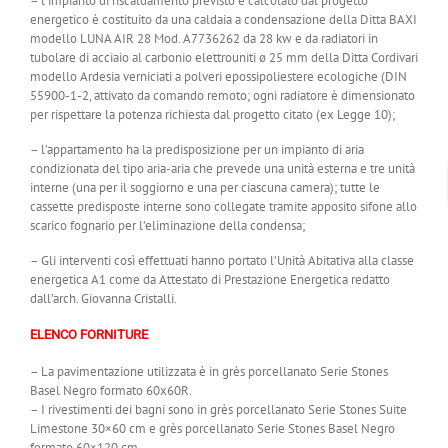
– l’impianto di riscaldamento previsto e calcolato dal progetto
energetico è costituito da una caldaia a condensazione della Ditta BAXI
modello LUNA AIR 28 Mod. A7736262 da 28 kw e da radiatori in
tubolare di acciaio al carbonio elettrouniti ø 25 mm della Ditta Cordivari
modello Ardesia verniciati a polveri epossipoliestere ecologiche (DIN
55900-1-2, attivato da comando remoto; ogni radiatore è dimensionato
per rispettare la potenza richiesta dal progetto citato (ex Legge 10);
– l’appartamento ha la predisposizione per un impianto di aria
condizionata del tipo aria-aria che prevede una unità esterna e tre unità
interne (una per il soggiorno e una per ciascuna camera); tutte le
cassette predisposte interne sono collegate tramite apposito sifone allo
scarico fognario per l’eliminazione della condensa;
– Gli interventi così effettuati hanno portato l’Unità Abitativa alla classe
energetica A1 come da Attestato di Prestazione Energetica redatto
dall’arch. Giovanna Cristalli.
ELENCO FORNITURE
– La pavimentazione utilizzata è in grès porcellanato Serie Stones
Basel Negro formato 60x60R.
– I rivestimenti dei bagni sono in grès porcellanato Serie Stones Suite
Limestone 30×60 cm e grès porcellanato Serie Stones Basel Negro
formato 60×120 cm.