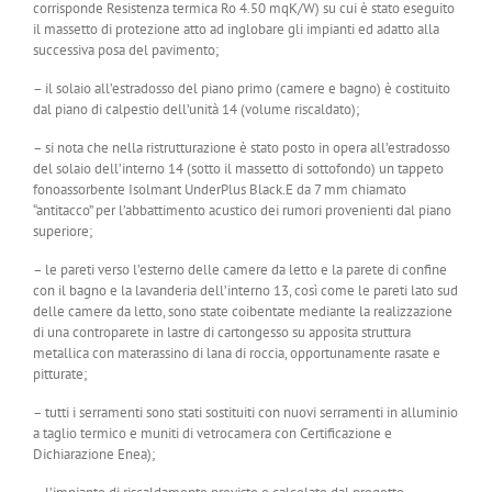
corrisponde Resistenza termica Ro 4.50 mqK/W) su cui è stato eseguito
il massetto di protezione atto ad inglobare gli impianti ed adatto alla
successiva posa del pavimento;
– il solaio all’estradosso del piano primo (camere e bagno) è costituito
dal piano di calpestio dell’unità 14 (volume riscaldato);
– si nota che nella ristrutturazione è stato posto in opera all’estradosso
del solaio dell’interno 14 (sotto il massetto di sottofondo) un tappeto
fonoassorbente Isolmant UnderPlus Black.E da 7 mm chiamato
“antitacco” per l’abbattimento acustico dei rumori provenienti dal piano
superiore;
– le pareti verso l’esterno delle camere da letto e la parete di confine
con il bagno e la lavanderia dell’interno 13, così come le pareti lato sud
delle camere da letto, sono state coibentate mediante la realizzazione
di una controparete in lastre di cartongesso su apposita struttura
metallica con materassino di lana di roccia, opportunamente rasate e
pitturate;
– tutti i serramenti sono stati sostituiti con nuovi serramenti in alluminio
a taglio termico e muniti di vetrocamera con Certificazione e
Dichiarazione Enea);