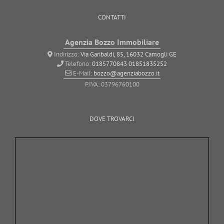
CONTATTI
Agenzia Bozzo Immobiliare
Indirizzo:
Via Garibaldi, 85, 16032 Camogli GE
Telefono:
0185770843
01851835252
E-Mail:
bozzo@agenziabozzo.it
P.IVA: 03796760100
DOVE TROVARCI