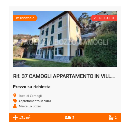
Residenziale
V E N D U T O
Rif. 37 CAMOGLI APPARTAMENTO IN VILLA Vendesi
Prezzo su richiesta
Ruta di Camogli
Appartamento in Villa
Marcello Bozzo
2
131 m
3
2