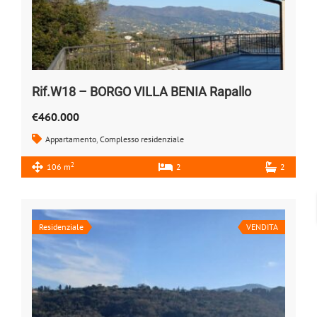
Rif.W18 – BORGO VILLA BENIA Rapallo
€460.000
Appartamento
,
Complesso residenziale
2
106 m
2
2
Residenziale
VENDITA