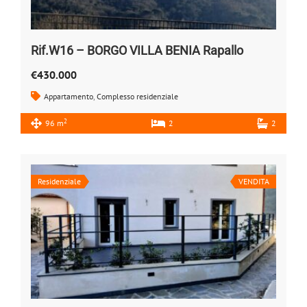
Rif.W16 – BORGO VILLA BENIA Rapallo
€430.000
Appartamento
,
Complesso residenziale
2
96 m
2
2
Residenziale
VENDITA