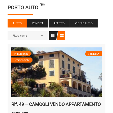
(18)
POSTO AUTO
TUTTO
VENDITA
AFFITTO
V E N D U T O
Filtra come
In Evidenza
VENDITA
Residenziale
Rif. 49 – CAMOGLI VENDO APPARTAMENTO