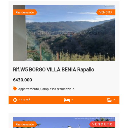
Residenziale
VENDITA
Rif.W5 BORGO VILLA BENIA Rapallo
€430.000
Appartamento
,
Complesso residenziale
2
119 m
2
2
Residenziale
V E N D U T O