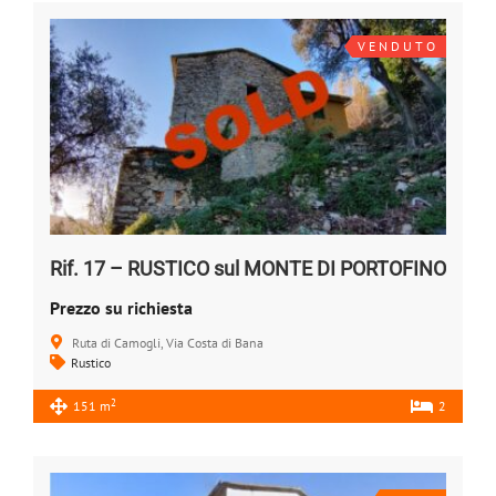
V E N D U T O
Rif. 17 – RUSTICO sul MONTE DI PORTOFINO
Prezzo su richiesta
Ruta di Camogli, Via Costa di Bana
Rustico
2
151 m
2