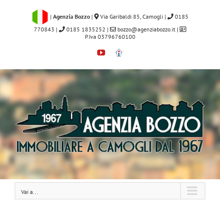
Salta
al
|
Agenzia Bozzo
|
Via Garibaldi 85, Camogli
|
0185
contenuto
770843
|
0185 1835252
|
bozzo@agenziabozzo.it
|
P.Iva 03796760100
YouTube
Immobiliare.it
Vai a...