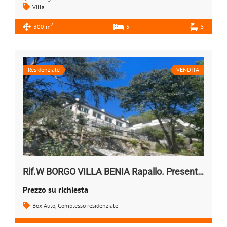
Villa
2
300 m
5
5
Residenziale
VENDITA
Rif.W BORGO VILLA BENIA Rapallo. Presentazione
Prezzo su richiesta
Box Auto
,
Complesso residenziale