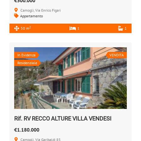
€300.000
Camogli, Via Enrico Figari
Appartamento
2
50 m
1
1
In Evidenza
VENDITA
Residenziale
Rif. RV RECCO ALTURE VILLA VENDESI
€1.180.000
Camogli, Via Garibaldi 85