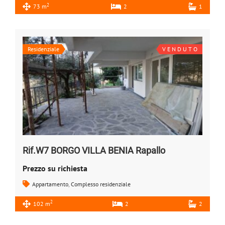
2
73 m
2
1
Residenziale
V E N D U T O
Rif.W7 BORGO VILLA BENIA Rapallo
Prezzo su richiesta
Appartamento
,
Complesso residenziale
2
102 m
2
2