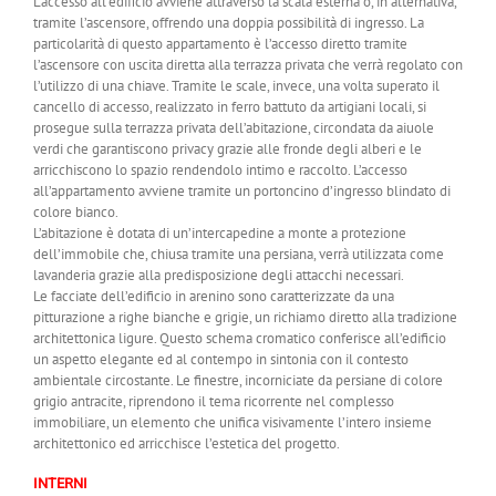
L’accesso all’edificio avviene attraverso la scala esterna o, in alternativa,
tramite l’ascensore, offrendo una doppia possibilità di ingresso. La
particolarità di questo appartamento è l’accesso diretto tramite
l’ascensore con uscita diretta alla terrazza privata che verrà regolato con
l’utilizzo di una chiave. Tramite le scale, invece, una volta superato il
cancello di accesso, realizzato in ferro battuto da artigiani locali, si
prosegue sulla terrazza privata dell’abitazione, circondata da aiuole
verdi che garantiscono privacy grazie alle fronde degli alberi e le
arricchiscono lo spazio rendendolo intimo e raccolto. L’accesso
all’appartamento avviene tramite un portoncino d’ingresso blindato di
colore bianco.
L’abitazione è dotata di un’intercapedine a monte a protezione
dell’immobile che, chiusa tramite una persiana, verrà utilizzata come
lavanderia grazie alla predisposizione degli attacchi necessari.
Le facciate dell’edificio in arenino sono caratterizzate da una
pitturazione a righe bianche e grigie, un richiamo diretto alla tradizione
architettonica ligure. Questo schema cromatico conferisce all’edificio
un aspetto elegante ed al contempo in sintonia con il contesto
ambientale circostante. Le finestre, incorniciate da persiane di colore
grigio antracite, riprendono il tema ricorrente nel complesso
immobiliare, un elemento che unifica visivamente l’intero insieme
architettonico ed arricchisce l’estetica del progetto.
INTERNI