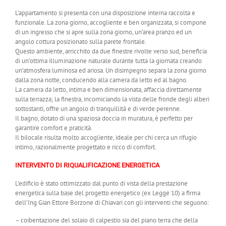
L’appartamento si presenta con una disposizione interna raccolta e
funzionale. La zona giorno, accogliente e ben organizzata, si compone
di un ingresso che si apre sulla zona giorno, un’area pranzo ed un
angolo cottura posizionato sulla parete frontale.
Questo ambiente, arricchito da due finestre rivolte verso sud, beneficia
di un’ottima illuminazione naturale durante tutta la giornata creando
un’atmosfera luminosa ed ariosa. Un disimpegno separa la zona giorno
dalla zona notte, conducendo alla camera da letto ed al bagno.
La camera da letto, intima e ben dimensionata, affaccia direttamente
sulla terrazza; la finestra, incorniciando la vista delle fronde degli alberi
sottostanti, offre un angolo di tranquillità e di verde perenne.
Il bagno, dotato di una spaziosa doccia in muratura, è perfetto per
garantire comfort e praticità.
Il bilocale risulta molto accogliente, ideale per chi cerca un rifugio
intimo, razionalmente progettato e ricco di comfort.
INTERVENTO DI RIQUALIFICAZIONE ENERGETICA
L’edificio è stato ottimizzato dal punto di vista della prestazione
energetica sulla base del progetto energetico (ex Legge 10) a firma
dell’Ing Gian Ettore Borzone di Chiavari con gli interventi che seguono:
– coibentazione del solaio di calpestio sia del piano terra che della