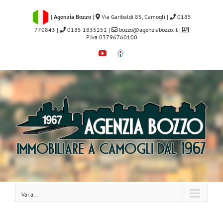
Salta
al
|
Agenzia Bozzo
|
Via Garibaldi 85, Camogli
|
0185
contenuto
770843
|
0185 1835252
|
bozzo@agenziabozzo.it
|
P.Iva 03796760100
YouTube
Immobiliare.it
Vai a...