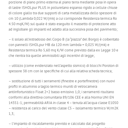
porzione di piano primo esterna al piano terra mediante posa in opera
di lastre ISHOLpur PLUS in poliuretano espanso rigido a cellule chiuse
di colore giallo tra due supporti di carta metallizzata dello spessore di
cm 10 (Lambda 0,022 W/(mk) a cui corrisponde Resistenza termica Ro
4.50 mqK/W) sul quale è stato eseguito il massetto di protezione atto
ad inglobare gli impianti ed adatto alla successiva posa del pavimento;
– il solaio all’estradosso del Corpo B (la “piazza” del Borgo) è coibentato
con pannelli ISHOLpur MB da 120 mm lambda = 0,025 W/(mk) e
Resistenza termica Ro 5,60 mq K/W come previsto dalla ex Legge 10 e
che rientra tra quelle ammissibili agli incentivi di legge;
– utilizzo (come evidenziato nell’aspetto sismico) di blocchi Poroton di
spessore 38 cm con le specifiche di cui alla relativa scheda tecnica;
– sostituzione di tutti i serramenti (finestre e portefinestre) con nuovi
profili in alluminio a taglio termico muniti di vetrocamera
antiinfortunistico Float 2+2 basso emissivo 1,0; i serramenti risultano
conformi alla direttiva comunitaria 89/106 CEE e alla Norma UNI EN
14351-1; permeabilità ARIA in classe 4 – tenuta all’acqua classe E1050
– resistenza al carico del vento classe C5 – isolamento termico W/m2K
1,3;
– l’impianto di riscaldamento previsto e calcolato dal progetto