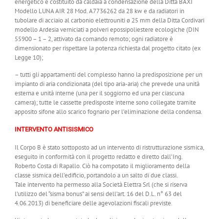
energetico è costituito da caldaia a condensazione della Ditta BAXI
Modello LUNA AIR 28 Mod. A7736262 da 28 kw e da radiatori in
tubolare di acciaio al carbonio elettrouniti ø 25 mm della Ditta Cordivari
modello Ardesia verniciati a polveri epossipoliestere ecologiche (DIN
55900 – 1 – 2, attivato da comando remoto; ogni radiatore è
dimensionato per rispettare la potenza richiesta dal progetto citato (ex
Legge 10);
– tutti gli appartamenti del complesso hanno la predisposizione per un
impianto di aria condizionata (del tipo aria-aria) che prevede una unità
esterna e unità interne (una per il soggiorno ed una per ciascuna
camera); tutte le cassette predisposte interne sono collegate tramite
apposito sifone allo scarico fognario per l’eliminazione della condensa.
INTERVENTO ANTISISMICO
Il Corpo B è stato sottoposto ad un intervento di ristrutturazione sismica,
eseguito in conformità con il progetto redatto e diretto dall’Ing.
Roberto Costa di Rapallo. Ciò ha compotato il miglioramento della
classe sismica dell’edificio, portandolo a un salto di due classi.
Tale intervento ha permesso alla Società Elettra Srl (che si riserva
l’utilizzo del “sisma bonus” ai sensi dell’art. 16 del D.L. n° 63 del
4.06.2013) di beneficiare delle agevolazioni fiscali previste.