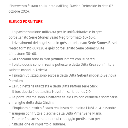
L’intervento è stato collaudato dall’Ing. Davide Defmoide in data 02
ottobre 2024.
ELENCO FORNITURE
– La pavimentazione utilizzata per le unità abitativa è in grés
porcellanato Serie Stones Basel Negro formato 60x60R.
– I rivestimenti dei bagni sono in grés porcellanato Serie Stones Basel
Negro formato 60×120 e grés porcellanato Serie Stones Suite
Limestone 30×60.
– Gli zoccolini sono in mdf pitturati in tinta con le pareti.
– I piatti doccia sono in resina poliestere della Ditta Krea con finitura
satinata modello Ardesia.
– I sanitari utilizzati sono sospesi della Ditta Geberit modello Selnova
Premium.
– La rubinetteria utilizzata è della Ditta Paffoni serie Stick.
– Il box doccia è della ditta Novellini serie Lunes 2.0.
– Le porte interne sono a battente telaio Evo con cerniera a scomparsa
e maniglie della ditta Ghidini.
– L’impianto elettrico è stato realizzato dalla ditta Ma.Vi. di Alessandro
Marangoni con frutti e placche della Ditta Vimar Serie Plana.
– Tutte le finestre sono dotate di cablaggio predisposto per
l’installazione di impianto di allarme.