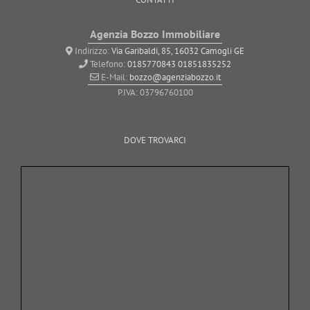
Agenzia Bozzo Immobiliare
Indirizzo:
Via Garibaldi, 85, 16032 Camogli GE
Telefono:
0185770843
01851835252
E-Mail:
bozzo@agenziabozzo.it
P.IVA: 03796760100
DOVE TROVARCI