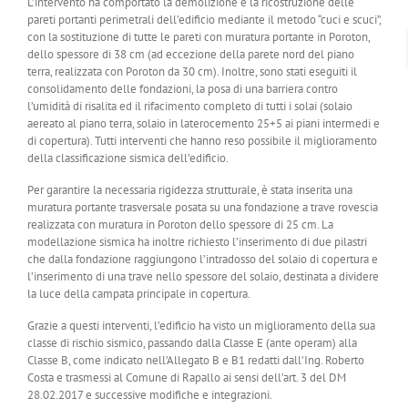
L’intervento ha comportato la demolizione e la ricostruzione delle
pareti portanti perimetrali dell’edificio mediante il metodo “cuci e scuci”,
con la sostituzione di tutte le pareti con muratura portante in Poroton,
dello spessore di 38 cm (ad eccezione della parete nord del piano
terra, realizzata con Poroton da 30 cm). Inoltre, sono stati eseguiti il
consolidamento delle fondazioni, la posa di una barriera contro
l’umidità di risalita ed il rifacimento completo di tutti i solai (solaio
aereato al piano terra, solaio in laterocemento 25+5 ai piani intermedi e
di copertura). Tutti interventi che hanno reso possibile il miglioramento
della classificazione sismica dell’edificio.
Per garantire la necessaria rigidezza strutturale, è stata inserita una
muratura portante trasversale posata su una fondazione a trave rovescia
realizzata con muratura in Poroton dello spessore di 25 cm. La
modellazione sismica ha inoltre richiesto l’inserimento di due pilastri
che dalla fondazione raggiungono l’intradosso del solaio di copertura e
l’inserimento di una trave nello spessore del solaio, destinata a dividere
la luce della campata principale in copertura.
Grazie a questi interventi, l’edificio ha visto un miglioramento della sua
classe di rischio sismico, passando dalla Classe E (ante operam) alla
Classe B, come indicato nell’Allegato B e B1 redatti dall’Ing. Roberto
Costa e trasmessi al Comune di Rapallo ai sensi dell’art. 3 del DM
28.02.2017 e successive modifiche e integrazioni.