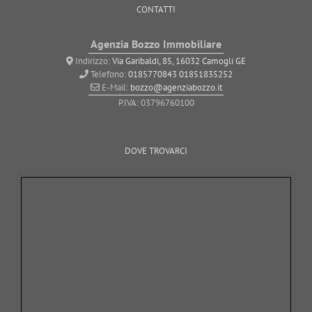
CONTATTI
Agenzia Bozzo Immobiliare
Indirizzo:
Via Garibaldi, 85, 16032 Camogli GE
Telefono:
0185770843
01851835252
E-Mail:
bozzo@agenziabozzo.it
P.IVA: 03796760100
DOVE TROVARCI