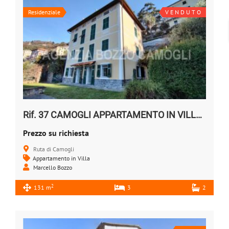
Residenziale
V E N D U T O
Rif. 37 CAMOGLI APPARTAMENTO IN VILLA Vendesi
Prezzo su richiesta
Ruta di Camogli
Appartamento in Villa
Marcello Bozzo
2
131 m
3
2