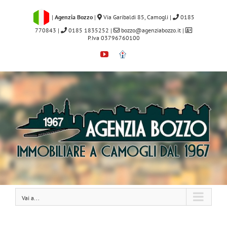
Salta
al
|
Agenzia Bozzo
|
Via Garibaldi 85, Camogli
|
0185
contenuto
770843
|
0185 1835252
|
bozzo@agenziabozzo.it
|
P.Iva 03796760100
YouTube
Immobiliare.it
Vai a...