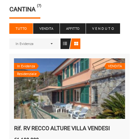
(7)
CANTINA
TUTTO
VENDITA
AFFITTO
V E N D U T O
In Evidenza
In Evidenza
VENDITA
Residenziale
Rif. RV RECCO ALTURE VILLA VENDESI