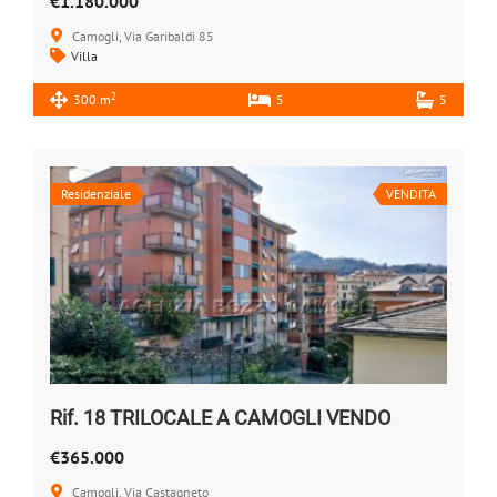
€1.180.000
Camogli, Via Garibaldi 85
Villa
2
300 m
5
5
Residenziale
VENDITA
Rif. 18 TRILOCALE A CAMOGLI VENDO
€365.000
Camogli, Via Castagneto