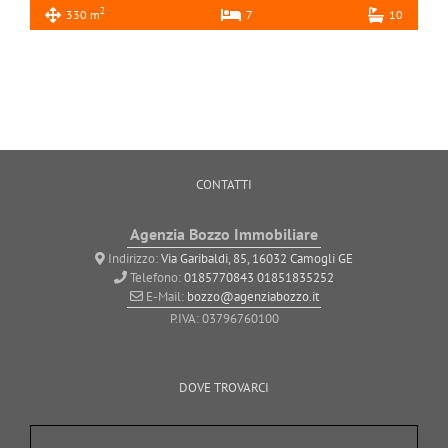
2
330 m
7
10
CONTATTI
Agenzia Bozzo Immobiliare
Indirizzo:
Via Garibaldi, 85, 16032 Camogli GE
Telefono:
0185770843
01851835252
E-Mail:
bozzo@agenziabozzo.it
P.IVA: 03796760100
DOVE TROVARCI