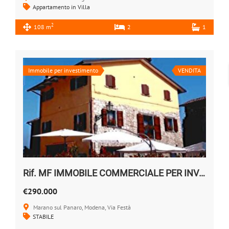
Appartamento in Villa
2
108 m
2
1
Immobile per investimento
VENDITA
Rif. MF IMMOBILE COMMERCIALE PER INVESTIMENTO
€290.000
Marano sul Panaro, Modena, Via Festà
STABILE