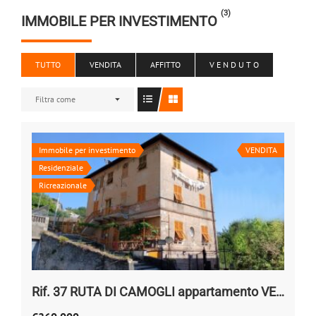
(3)
IMMOBILE PER INVESTIMENTO
TUTTO
VENDITA
AFFITTO
V E N D U T O
Filtra come
Immobile per investimento
VENDITA
Residenziale
Ricreazionale
Rif. 37 RUTA DI CAMOGLI appartamento VENDESI