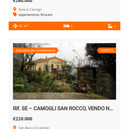
€260.000
Ruta di Camogli
Appartamento
,
Bilocale
2
52 m
1
1
Immobile per investimento
VENDITA
Rif. SE – CAMOGLI SAN ROCCO, VENDO NUDA PROPRIETA’
€220.000
San Rocco di Camogli