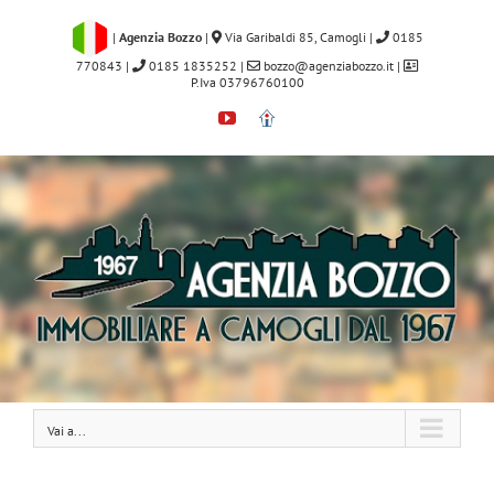
Salta
al
|
Agenzia Bozzo
|
Via Garibaldi 85, Camogli
|
0185
contenuto
770843
|
0185 1835252
|
bozzo@agenziabozzo.it
|
P.Iva 03796760100
YouTube
Immobiliare.it
Vai a...