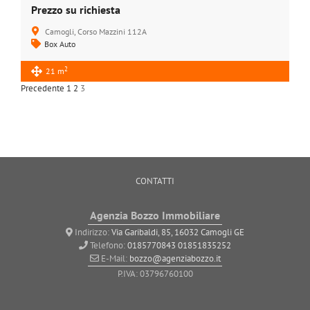
Prezzo su richiesta
Camogli, Corso Mazzini 112A
Box Auto
2
21 m
Precedente
1
2
3
CONTATTI
Agenzia Bozzo Immobiliare
Indirizzo:
Via Garibaldi, 85, 16032 Camogli GE
Telefono:
0185770843
01851835252
E-Mail:
bozzo@agenziabozzo.it
P.IVA: 03796760100