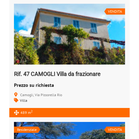
VENDITA
Rif. 47 CAMOGLI Villa da frazionare
Prezzo su richiesta
Camogli, Via Pissorella Rio
Villa
2
489 m
Residenziale
VENDITA