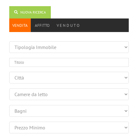
NUOVA RICERCA
VENDITA
AFFITTO
V E N D U T O