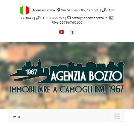
Salta
al
|
Agenzia Bozzo
|
Via Garibaldi 85, Camogli
|
0185
contenuto
770843
|
0185 1835252
|
bozzo@agenziabozzo.it
|
P.Iva 03796760100
YouTube
Immobiliare.it
Vai a...