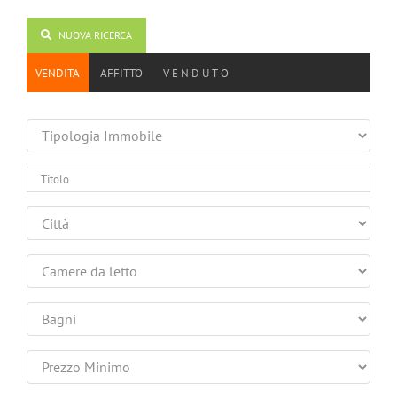
NUOVA RICERCA
VENDITA
AFFITTO
V E N D U T O