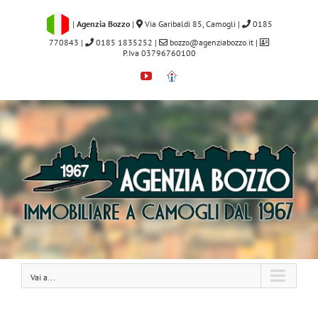
Salta
al
|
Agenzia Bozzo
|
Via Garibaldi 85, Camogli
|
0185
contenuto
770843
|
0185 1835252
|
bozzo@agenziabozzo.it
|
P.Iva 03796760100
YouTube
Immobiliare.it
Vai a...