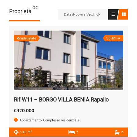
(29)
Proprietà
Data (Nuovo a Vecchio)
Residenziale
VENDITA
Rif.W11 – BORGO VILLA BENIA Rapallo
€420.000
Appartamento
,
Complesso residenziale
2
115 m
2
2