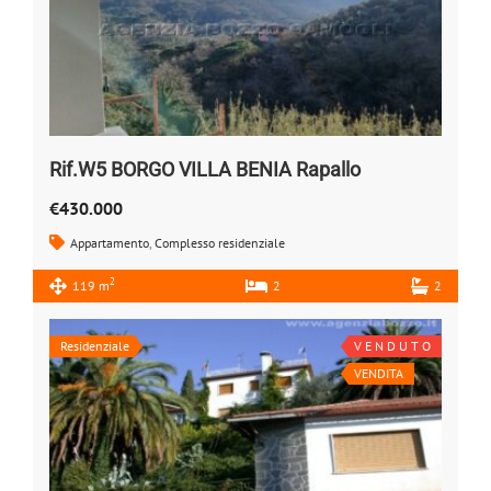
Rif.W5 BORGO VILLA BENIA Rapallo
€430.000
Appartamento
,
Complesso residenziale
2
119 m
2
2
Residenziale
V E N D U T O
VENDITA