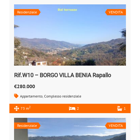
Residenziale
VENDITA
Rif.W10 – BORGO VILLA BENIA Rapallo
€280.000
Appartamento
,
Complesso residenziale
2
73 m
2
1
Residenziale
VENDITA