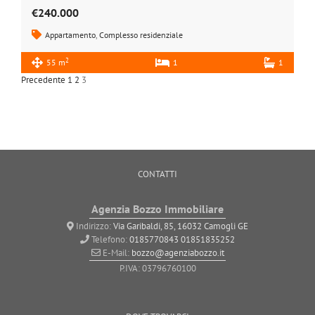
€240.000
Appartamento
,
Complesso residenziale
2
55 m
1
1
Precedente
1
2
3
CONTATTI
Agenzia Bozzo Immobiliare
Indirizzo:
Via Garibaldi, 85, 16032 Camogli GE
Telefono:
0185770843
01851835252
E-Mail:
bozzo@agenziabozzo.it
P.IVA: 03796760100