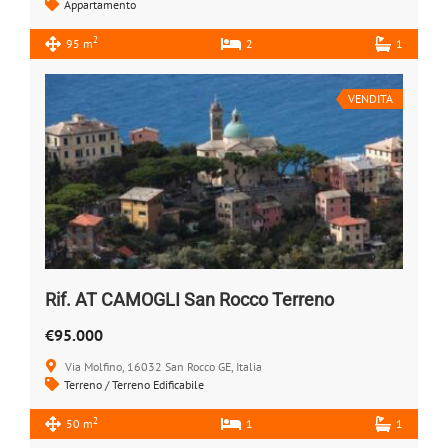
Appartamento
2
95 m
2
1
VENDITA
Rif. AT CAMOGLI San Rocco Terreno
€95.000
Via Molfino, 16032 San Rocco GE, Italia
Terreno / Terreno Edificabile
2
50 m
1
1