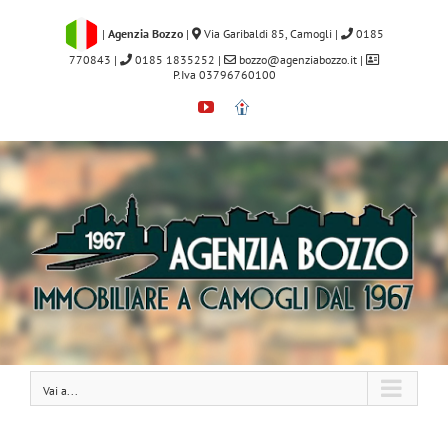
Salta
al
|
Agenzia Bozzo
|
Via Garibaldi 85, Camogli
|
0185
contenuto
770843
|
0185 1835252
|
bozzo@agenziabozzo.it
|
P.Iva 03796760100
YouTube
Immobiliare.it
Vai a...