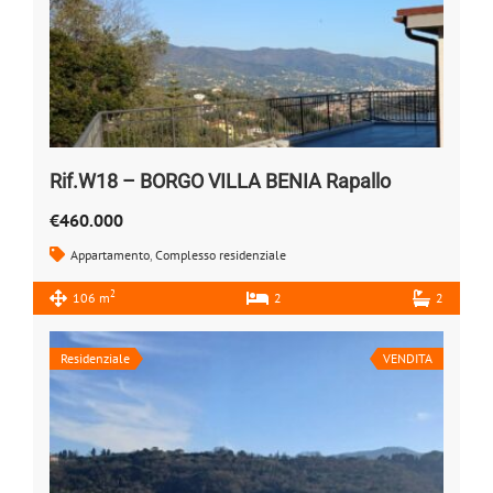
Rif.W18 – BORGO VILLA BENIA Rapallo
€460.000
Appartamento
,
Complesso residenziale
2
106 m
2
2
Residenziale
VENDITA