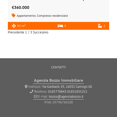
€360.000
Appartamento
,
Complesso residenziale
2
92 m
3
2
Precedente
1
2
3
Successivo
CONTATTI
Agenzia Bozzo Immobiliare
Indirizzo:
Via Garibaldi, 85, 16032 Camogli GE
Telefono:
0185770843
01851835252
E-Mail:
bozzo@agenziabozzo.it
P.IVA: 03796760100