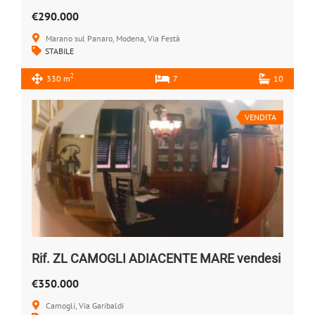
€290.000
Marano sul Panaro, Modena, Via Festà
STABILE
2
330 m
7
10
VENDITA
Rif. ZL CAMOGLI ADIACENTE MARE vendesi
€350.000
Camogli, Via Garibaldi