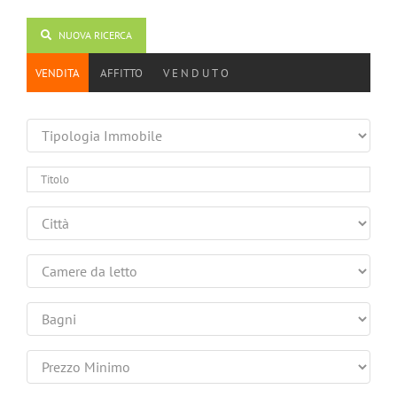
NUOVA RICERCA
VENDITA
AFFITTO
V E N D U T O