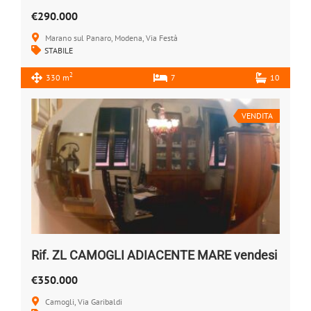
€290.000
Marano sul Panaro, Modena, Via Festà
STABILE
2
330 m
7
10
VENDITA
Rif. ZL CAMOGLI ADIACENTE MARE vendesi
€350.000
Camogli, Via Garibaldi