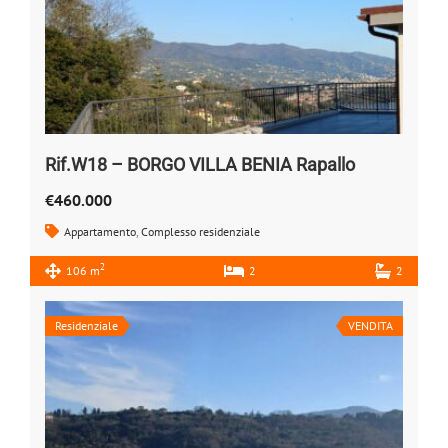
Rif.W18 – BORGO VILLA BENIA Rapallo
€460.000
Appartamento
,
Complesso residenziale
2
106 m
2
2
Residenziale
VENDITA