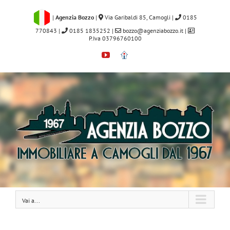
Salta
al
|
Agenzia Bozzo
|
Via Garibaldi 85, Camogli
|
0185
contenuto
770843
|
0185 1835252
|
bozzo@agenziabozzo.it
|
P.Iva 03796760100
YouTube
Immobiliare.it
Vai a...