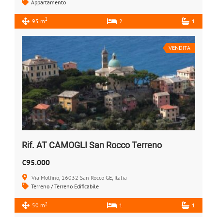
Appartamento
2
95 m
2
1
VENDITA
Rif. AT CAMOGLI San Rocco Terreno
€95.000
Via Molfino, 16032 San Rocco GE, Italia
Terreno / Terreno Edificabile
2
50 m
1
1