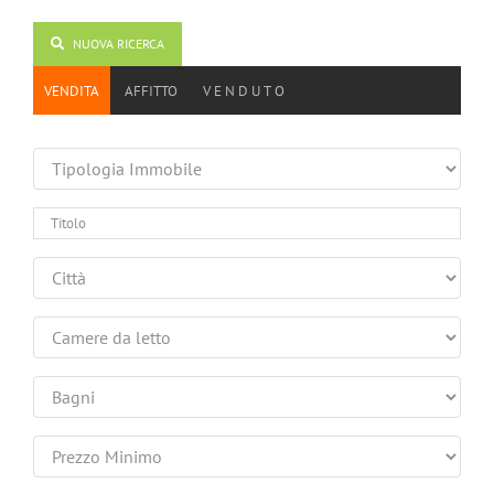
NUOVA RICERCA
VENDITA
AFFITTO
V E N D U T O