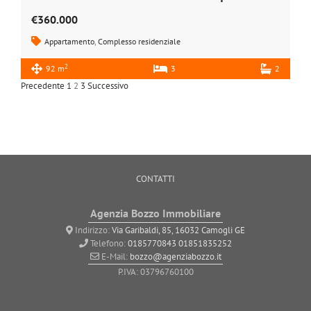
€360.000
Appartamento
,
Complesso residenziale
2
92 m
3
2
Precedente
1
2
3
Successivo
CONTATTI
Agenzia Bozzo Immobiliare
Indirizzo:
Via Garibaldi, 85, 16032 Camogli GE
Telefono:
0185770843
01851835252
E-Mail:
bozzo@agenziabozzo.it
P.IVA: 03796760100