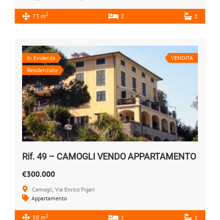
2
73 m
2
1
In Evidenza
VENDITA
Residenziale
Rif. 49 – CAMOGLI VENDO APPARTAMENTO
€300.000
Camogli, Via Enrico Figari
Appartamento
2
50 m
1
1