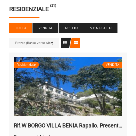
(21)
RESIDENZIALE
TUTTO
VENDITA
AFFITTO
V E N D U T O
Prezzo (Basso verso Alto)
Residenziale
VENDITA
Rif.W BORGO VILLA BENIA Rapallo. Presentazione