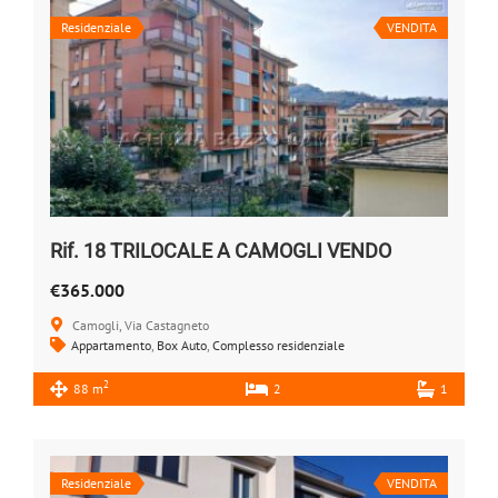
Residenziale
VENDITA
Rif. 18 TRILOCALE A CAMOGLI VENDO
€365.000
Camogli, Via Castagneto
Appartamento
,
Box Auto
,
Complesso residenziale
2
88 m
2
1
Residenziale
VENDITA