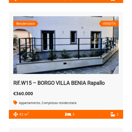
Residenziale
VENDITA
Rif.W15 – BORGO VILLA BENIA Rapallo
€360.000
Appartamento
,
Complesso residenziale
2
92 m
3
2