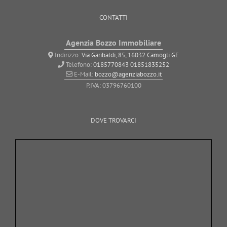
CONTATTI
Agenzia Bozzo Immobiliare
Indirizzo:
Via Garibaldi, 85, 16032 Camogli GE
Telefono:
0185770843
01851835252
E-Mail:
bozzo@agenziabozzo.it
P.IVA: 03796760100
DOVE TROVARCI