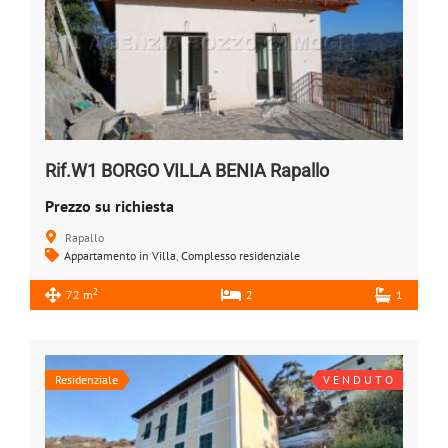
Rif.W1 BORGO VILLA BENIA Rapallo
Prezzo su richiesta
Rapallo
Appartamento in Villa
,
Complesso residenziale
2
72 m
2
1
Residenziale
V E N D U T O