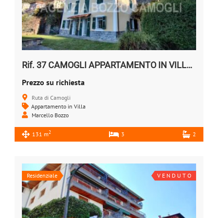
Rif. 37 CAMOGLI APPARTAMENTO IN VILLA Vendesi
Prezzo su richiesta
Ruta di Camogli
Appartamento in Villa
Marcello Bozzo
2
131 m
3
2
Residenziale
V E N D U T O