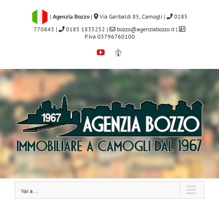
Salta
al
|
Agenzia Bozzo
|
Via Garibaldi 85, Camogli
|
0185
contenuto
770843
|
0185 1835252
|
bozzo@agenziabozzo.it
|
P.Iva 03796760100
YouTube
Immobiliare.it
Vai a...