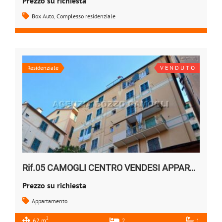
Prezzo su richiesta
Box Auto
,
Complesso residenziale
Residenziale
V E N D U T O
Rif.05 CAMOGLI CENTRO VENDESI APPARTAMENTO
Prezzo su richiesta
Appartamento
2
62 m
2
1