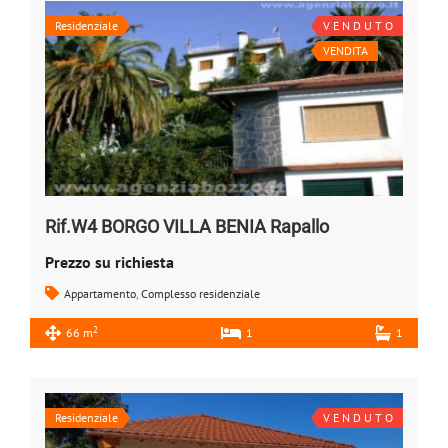
Residenziale
V E N D U T O
VENDITA
Rif.W4 BORGO VILLA BENIA Rapallo
Prezzo su richiesta
Appartamento
,
Complesso residenziale
2
66 m
1
1
Residenziale
V E N D U T O