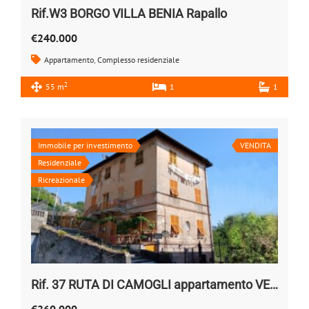
Rif.W3 BORGO VILLA BENIA Rapallo
€240.000
Appartamento
,
Complesso residenziale
2
55 m
1
1
Immobile per investimento
VENDITA
Residenziale
Ricreazionale
Rif. 37 RUTA DI CAMOGLI appartamento VENDESI
€260.000