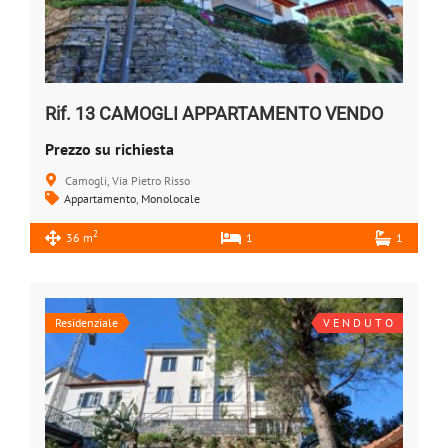
Rif. 13 CAMOGLI APPARTAMENTO VENDO
Prezzo su richiesta
Camogli, Via Pietro Risso
Appartamento
,
Monolocale
2
36 m
1
1
Residenziale
V E N D U T O