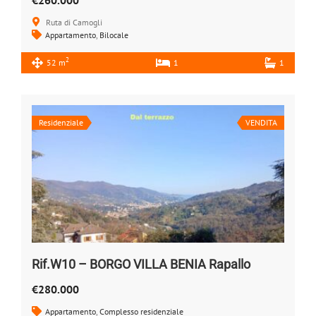
Ruta di Camogli
Appartamento
,
Bilocale
2
52 m
1
1
Residenziale
VENDITA
Rif.W10 – BORGO VILLA BENIA Rapallo
€280.000
Appartamento
,
Complesso residenziale