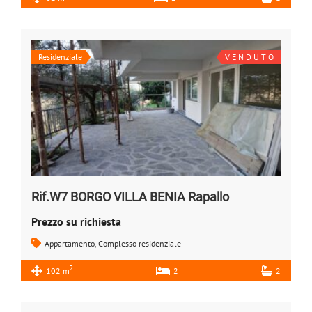
Residenziale
V E N D U T O
Rif.W7 BORGO VILLA BENIA Rapallo
Prezzo su richiesta
Appartamento
,
Complesso residenziale
2
102 m
2
2