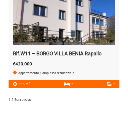
Rif.W11 – BORGO VILLA BENIA Rapallo
€420.000
Appartamento
,
Complesso residenziale
2
115 m
2
2
1
2
Successivo