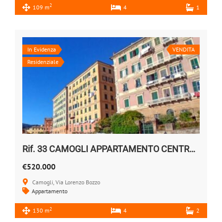
2
109 m
4
1
In Evidenza
VENDITA
Residenziale
Rif. 33 CAMOGLI APPARTAMENTO CENTRALE VENDESI
€520.000
Camogli, Via Lorenzo Bozzo
Appartamento
2
130 m
4
2