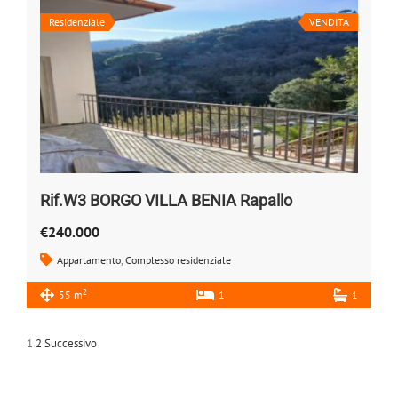
Residenziale
VENDITA
Rif.W3 BORGO VILLA BENIA Rapallo
€240.000
Appartamento
,
Complesso residenziale
2
55 m
1
1
1
2
Successivo