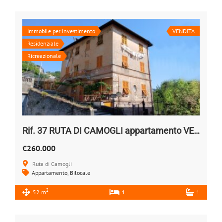
Immobile per investimento
VENDITA
Residenziale
Ricreazionale
Rif. 37 RUTA DI CAMOGLI appartamento VENDESI
€260.000
Ruta di Camogli
Appartamento
,
Bilocale
2
52 m
1
1