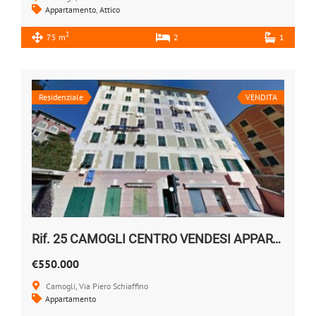
Appartamento
,
Attico
2
75 m
2
1
Residenziale
VENDITA
Rif. 25 CAMOGLI CENTRO VENDESI APPARTAMENTO
€550.000
Camogli, Via Piero Schiaffino
Appartamento