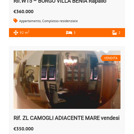
Rif.W15 – BORGO VILLA BENIA Rapallo
€360.000
Appartamento
,
Complesso residenziale
2
92 m
3
2
VENDITA
Rif. ZL CAMOGLI ADIACENTE MARE vendesi
€350.000