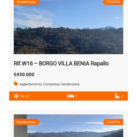
Residenziale
VENDITA
Rif.W16 – BORGO VILLA BENIA Rapallo
€430.000
Appartamento
,
Complesso residenziale
2
96 m
2
2
Residenziale
VENDITA