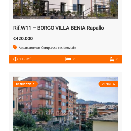
Rif.W11 – BORGO VILLA BENIA Rapallo
€420.000
Appartamento
,
Complesso residenziale
2
115 m
2
2
Residenziale
VENDITA