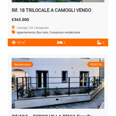
Rif. 18 TRILOCALE A CAMOGLI VENDO
€365.000
Camogli, Via Castagneto
Appartamento
,
Box Auto
,
Complesso residenziale
2
88 m
2
1
Residenziale
VENDITA