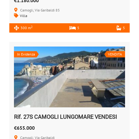
€1.180.000
Camogli, Via Garibaldi 85
Villa
2
300 m
5
5
In Evidenza
VENDITA
Rif. 27S CAMOGLI LUNGOMARE VENDESI
€655.000
Camogli, Via Garibaldi