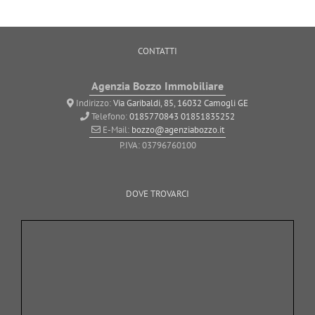
CONTATTI
Agenzia Bozzo Immobiliare
Indirizzo:
Via Garibaldi, 85, 16032 Camogli GE
Telefono:
0185770843
01851835252
E-Mail:
bozzo@agenziabozzo.it
P.IVA: 03796760100
DOVE TROVARCI