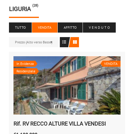
(28)
LIGURIA
TUTTO
VENDITA
AFFITTO
V E N D U T O
Prezzo (Alto verso Basso)
In Evidenza
VENDITA
Residenziale
Rif. RV RECCO ALTURE VILLA VENDESI