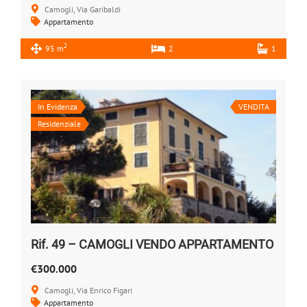
Camogli, Via Garibaldi
Appartamento
2
95 m
2
1
In Evidenza
VENDITA
Residenziale
Rif. 49 – CAMOGLI VENDO APPARTAMENTO
€300.000
Camogli, Via Enrico Figari
Appartamento