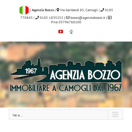
Salta
al
|
Agenzia Bozzo
|
Via Garibaldi 85, Camogli
|
0185
contenuto
770843
|
0185 1835252
|
bozzo@agenziabozzo.it
|
P.Iva 03796760100
YouTube
Immobiliare.it
Vai a...