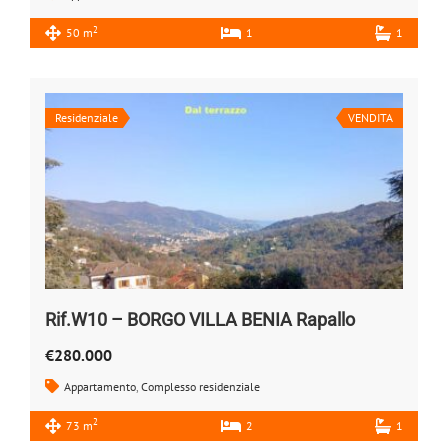
2
50 m
1
1
Residenziale
VENDITA
Rif.W10 – BORGO VILLA BENIA Rapallo
€280.000
Appartamento
,
Complesso residenziale
2
73 m
2
1