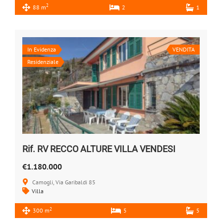
2
88 m
2
1
In Evidenza
VENDITA
Residenziale
Rif. RV RECCO ALTURE VILLA VENDESI
€1.180.000
Camogli, Via Garibaldi 85
Villa
2
300 m
5
5