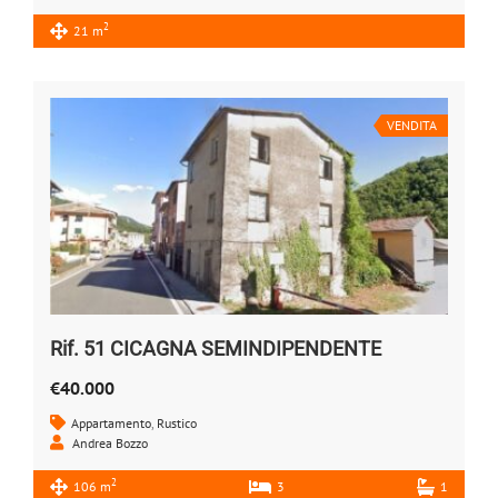
2
21 m
VENDITA
Rif. 51 CICAGNA SEMINDIPENDENTE
€40.000
Appartamento
,
Rustico
Andrea Bozzo
2
106 m
3
1