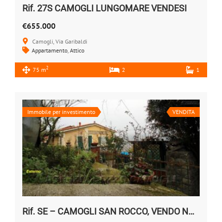
Rif. 27S CAMOGLI LUNGOMARE VENDESI
€655.000
Camogli, Via Garibaldi
Appartamento
,
Attico
2
75 m
2
1
Immobile per investimento
VENDITA
Rif. SE – CAMOGLI SAN ROCCO, VENDO NUDA PROPRIETA’