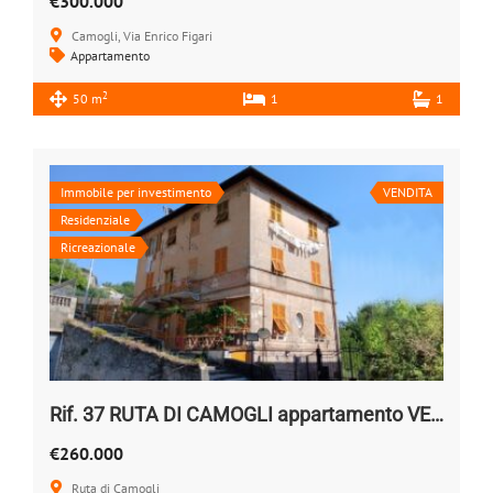
€300.000
Camogli, Via Enrico Figari
Appartamento
2
50 m
1
1
Immobile per investimento
VENDITA
Residenziale
Ricreazionale
Rif. 37 RUTA DI CAMOGLI appartamento VENDESI
€260.000
Ruta di Camogli