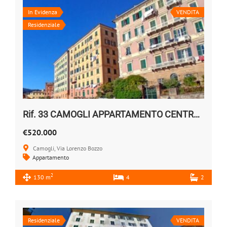
In Evidenza
VENDITA
Residenziale
Rif. 33 CAMOGLI APPARTAMENTO CENTRALE VENDESI
€520.000
Camogli, Via Lorenzo Bozzo
Appartamento
2
130 m
4
2
Residenziale
VENDITA