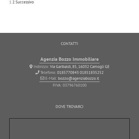
1
2
Successivo
CONTATTI
Agenzia Bozzo Immobiliare
Indirizzo:
Via Garibaldi, 85, 16032 Camogli GE
Telefono:
0185770843
01851835252
E-Mail:
bozzo@agenziabozzo.it
P.IVA: 03796760100
DOVE TROVARCI