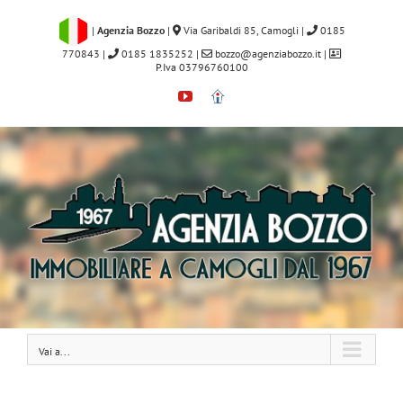
Salta
al
|
Agenzia Bozzo
|
Via Garibaldi 85, Camogli
|
0185
contenuto
770843
|
0185 1835252
|
bozzo@agenziabozzo.it
|
P.Iva 03796760100
YouTube
Immobiliare.it
Vai a...