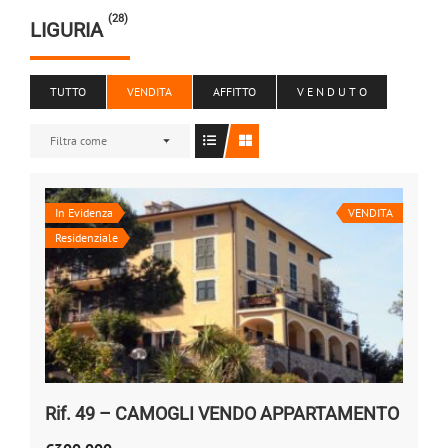
(28)
LIGURIA
TUTTO
VENDITA
AFFITTO
V E N D U T O
Filtra come
In Evidenza
VENDITA
Residenziale
Rif. 49 – CAMOGLI VENDO APPARTAMENTO